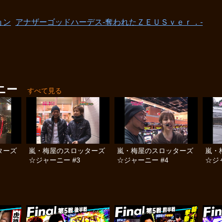
ョン
アナザーゴッドハーデス-奪われたＺＥＵＳｖｅｒ．-
ニー
すべて見る
ターズ
嵐・梅屋のスロッターズ
嵐・梅屋のスロッターズ
嵐・
☆ジャーニー #3
☆ジャーニー #4
☆ジ