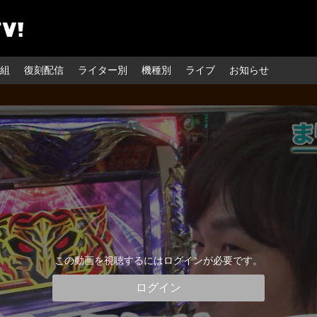
組
復刻配信
ライター別
機種別
ライブ
お知らせ
この動画を視聴するにはログインが必要です。
ログイン