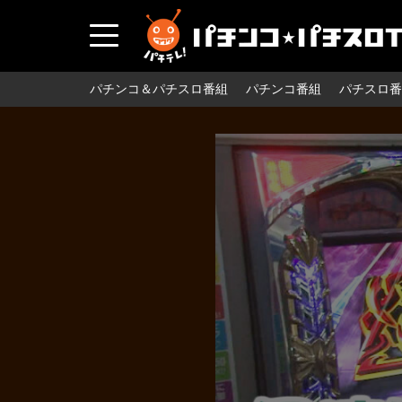
パチンコ＆パチスロ番組
パチンコ番組
パチスロ番