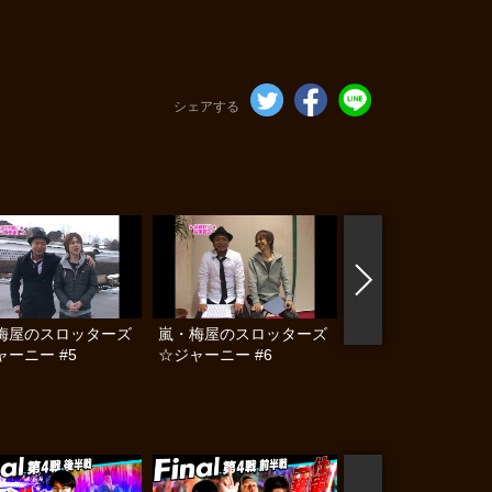
シェアする
梅屋のスロッターズ
嵐・梅屋のスロッターズ
嵐・梅屋のスロッタ
ャーニー #5
☆ジャーニー #6
☆ジャーニー #7