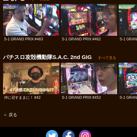
S-1 GRAND PRIX #463
S-1 GRAND PRIX #462
S-1 GRAN
パチスロ攻殻機動隊S.A.C. 2nd GIG
すべて見る
沖に召すままに！ #42
S-1 GRAND PRIX #452
S-1 GRAN
＜ 戻る