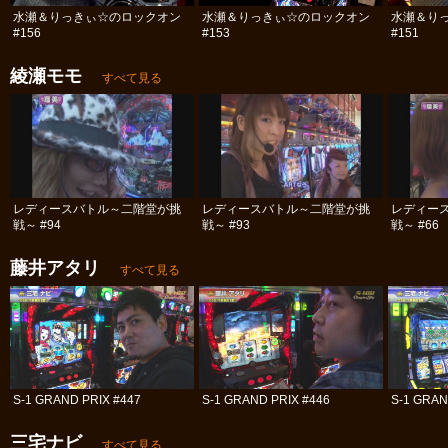
水瀬＆りっきぃ☆のロックオン
水瀬＆りっきぃ☆のロックオン
水瀬＆り
#156
#153
#151
綾瀬モモ
すべて見る
レディースバトル～二階堂が挑
レディースバトル～二階堂が挑
レディー
戦～ #94
戦～ #93
戦～ #66
藤井アタリ
すべて見る
S-1 GRAND PRIX #447
S-1 GRAND PRIX #446
S-1 GRAN
三宅ナビ
すべて見る