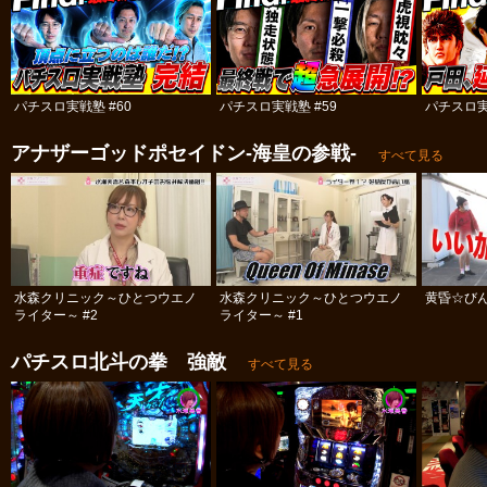
パチスロ実戦塾 #60
パチスロ実戦塾 #59
パチスロ実
アナザーゴッドポセイドン-海皇の参戦-
すべて見る
水森クリニック～ひとつウエノ
水森クリニック～ひとつウエノ
黄昏☆びん
ライター～ #2
ライター～ #1
パチスロ北斗の拳 強敵
すべて見る