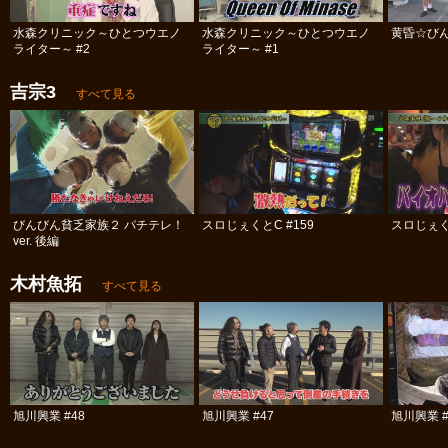
水森クリニック～ひとつウエノ
水森クリニック～ひとつウエノ
黄昏☆びん
ライター～ #2
ライター～ #1
吉宗3
すべて見る
びんびん貧乏家族２ パチテレ！
スロじぇくとC #159
スロじぇくと
ver. 後編
木村魚拓
すべて見る
旭川興業 #48
旭川興業 #47
旭川興業 #