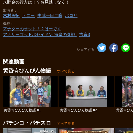
ス貯金の行方は！？お見逃しなく！
出演者
木村魚拓
トニー
中武一日二膳
ポロリ
機種
アナターのオット！？はーです
アナザーゴッドポセイドン-海皇の参戦-
吉宗3
シェアする
関連動画
黄昏☆びんびん物語
すべて見る
黄昏☆びんびん物語 #1
黄昏☆びんびん物語 #2
黄昏☆びん
パチンコ・パチスロ
すべて見る