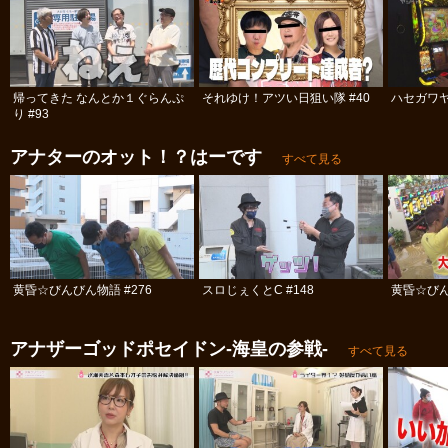
帰ってきた なんとか１ぐらんぷ
それゆけ！アツい日狙い隊 #40
ハセガワヤ
り #93
アナターのオット！？はーです
すべて見る
黄昏☆びんびん物語 #276
スロじぇくとC #148
黄昏☆びん
アナザーゴッドポセイドン-海皇の参戦-
すべて見る