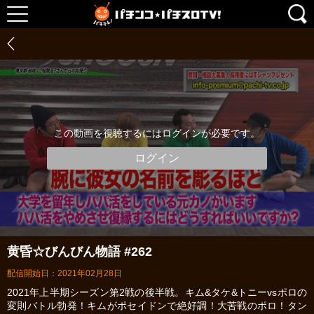
この動画を視聴するにはログインが必要です。
ログイン
黄昏☆びんびん物語 #262
配信開始日：2021年02月28日
2021年上半期シーズン第2戦の後半戦。キム&タケ&トニーvsポロの
変則バトル勃発！キムがポセイドンで絶好調！大苦戦のポロ！タン