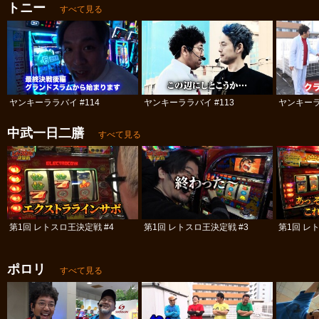
トニー
すべて見る
ヤンキーララバイ #114
ヤンキーララバイ #113
ヤンキーラ
中武一日二膳
すべて見る
第1回 レトスロ王決定戦 #4
第1回 レトスロ王決定戦 #3
第1回 レ
ポロリ
すべて見る