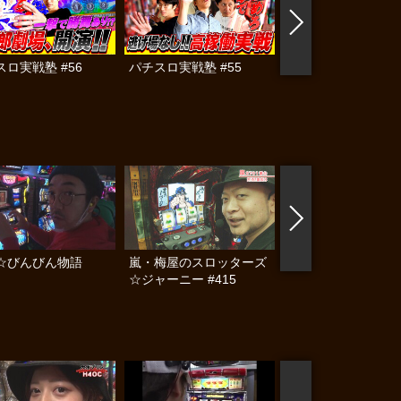
スロ実戦塾 #56
パチスロ実戦塾 #55
第1回 レトスロ王
#4
☆びんびん物語
嵐・梅屋のスロッターズ
嵐・梅屋のスロッタ
☆ジャーニー #415
☆ジャーニー #410