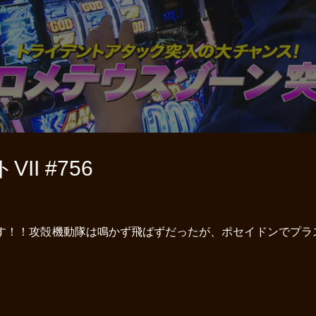
I #756
ます！！攻殻機動隊は鳴かず飛ばずだったが、ポセイドンでプラ