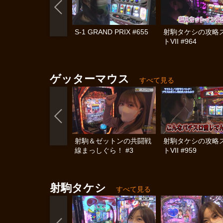
S-1 GRAND PRIX #655
射駒タケシの攻略
トVII #964
ゲッターマウス
すべて見る
射駒＆ゼットンの共闘戦
射駒タケシの攻略
線まっしぐら！ #3
トVII #959
射駒タケシ
すべて見る