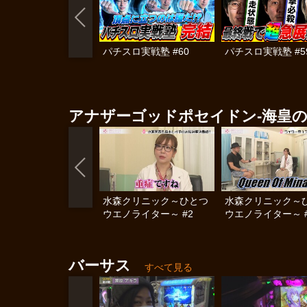
パチスロ実戦塾 #60
パチスロ実戦塾 #5
アナザーゴッドポセイドン-海皇の
水森クリニック～ひとつ
水森クリニック～
ウエノライター～ #2
ウエノライター～ #
バーサス
すべて見る