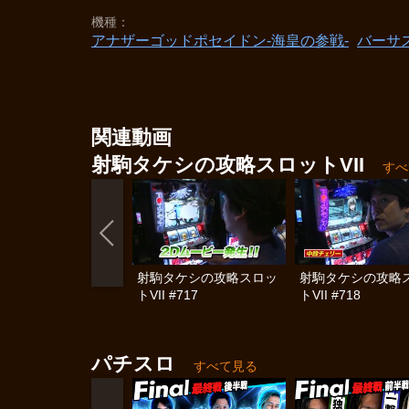
機種
アナザーゴッドポセイドン-海皇の参戦-
バーサ
関連動画
射駒タケシの攻略スロットVII
すべ
射駒タケシの攻略スロッ
射駒タケシの攻略
トVII #717
トVII #718
パチスロ
すべて見る