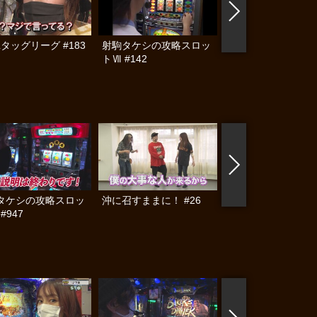
Lタッグリーグ #183
射駒タケシの攻略スロッ
ヤンキーララバイ #
トⅦ #142
タケシの攻略スロッ
沖に召すままに！ #26
嵐・梅屋のスロッタ
 #947
☆ジャーニー #602