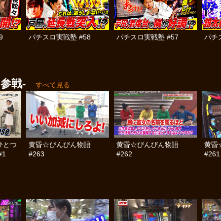
9
パチスロ実戦塾 #58
パチスロ実戦塾 #57
パチ
参戦-
すべて見る
ひとつ
黄昏☆びんびん物語
黄昏☆びんびん物語
黄昏
1
#263
#262
#261