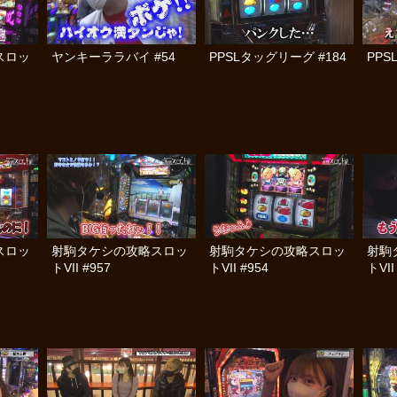
スロッ
ヤンキーララバイ #54
PPSLタッグリーグ #184
PPS
スロッ
射駒タケシの攻略スロッ
射駒タケシの攻略スロッ
射駒
トVII #957
トVII #954
トVII