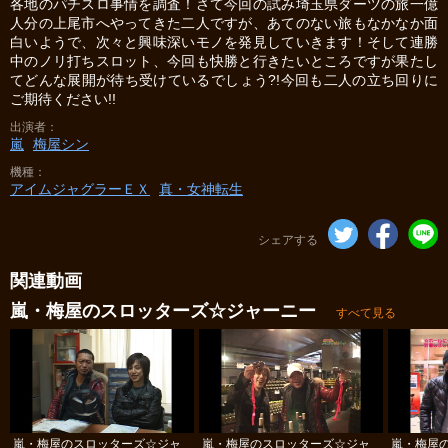
各地のパチスロ事情を調査！さて今回の試み埼玉県ダーツの旅一億
人分の上尾市へやってきた二人ですが、あてのない旅もなかなか面
白いようで、次々と興味深いモノを発見していきます！そして連勝
中のノリ打ちスロット、今回も快勝と行きたいところですが果たし
てどんな展開が待ち受けているでしょう?!今回も二人の立ち回りに
ご期待ください!!
出演者
嵐
梅屋シン
機種
アイムジャグラーＥＸ
真・女神転生
シェアする
関連動画
嵐・梅屋のスロッターズ☆ジャーニー
すべて見る
嵐・梅屋のスロッターズ☆ジャ
嵐・梅屋のスロッターズ☆ジャ
嵐・梅屋