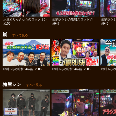
水瀬＆りっきぃ☆のロックオン
射駒タケシの攻略スロットVII
射駒タケシ
#155
#947
#946
嵐
すべて見る
嗚呼!!花の昭和54年組 ２ #6
嗚呼!!花の昭和54年組 ２ #5
嗚呼!!花の
梅屋シン
すべて見る