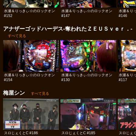
水瀬＆りっきぃ☆のロックオン
水瀬＆りっきぃ☆のロックオン
水瀬＆り
#152
#147
#146
アナザーゴッドハーデス-奪われたＺＥＵＳｖｅｒ．-
すべて見る
水瀬＆りっきぃ☆のロックオン
水瀬＆りっきぃ☆のロックオン
水瀬＆り
#154
#130
#117
梅屋シン
すべて見る
スロじぇくとC #186
スロじぇくとC #185
スロじぇくと