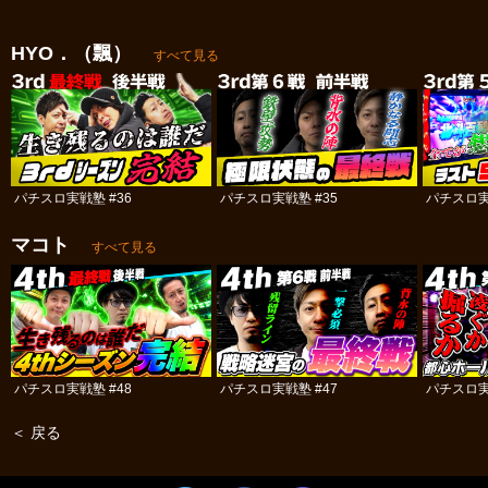
HYO．（飄）
すべて見る
パチスロ実戦塾 #36
パチスロ実戦塾 #35
パチスロ実
マコト
すべて見る
パチスロ実戦塾 #48
パチスロ実戦塾 #47
パチスロ実
＜ 戻る