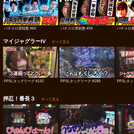
パチスロ実戦塾 #60
パチスロ実戦塾 #59
パチスロ実
マイジャグラーIV
すべて見る
PPSLタッグリーグ #192
PPSLタッグリーグ #189
PPSLタッ
押忍！番長３
すべて見る