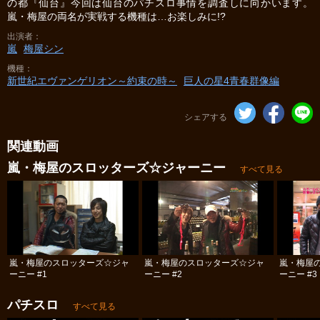
の都『仙台』今回は仙台のパチスロ事情を調査しに向かいます。
嵐・梅屋の両名が実戦する機種は…お楽しみに!?
出演者
嵐
梅屋シン
機種
新世紀エヴァンゲリオン～約束の時～
巨人の星4青春群像編
シェアする
関連動画
嵐・梅屋のスロッターズ☆ジャーニー
すべて見る
嵐・梅屋のスロッターズ☆ジャ
嵐・梅屋のスロッターズ☆ジャ
嵐・梅屋
ーニー #1
ーニー #2
ーニー #3
パチスロ
すべて見る