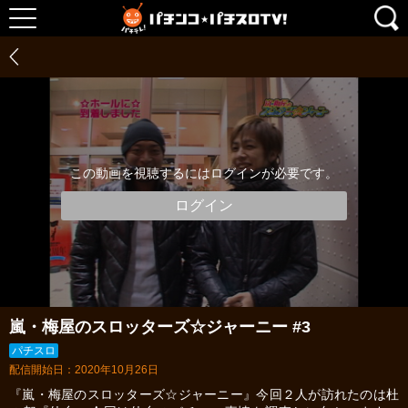
この動画を視聴するにはログインが必要です。
ログイン
嵐・梅屋のスロッターズ☆ジャーニー #3
パチスロ
配信開始日：2020年10月26日
『嵐・梅屋のスロッターズ☆ジャーニー』今回２人が訪れたのは杜