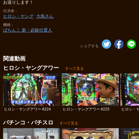
お送りします！
出演者
ヒロシ・ヤング
大島さん
機種
ぱちんこ 新・必殺仕置人
シェアする
関連動画
ヒロシ・ヤングアワー
すべて見る
ヒロシ・ヤングアワー #224
ヒロシ・ヤングアワー #225
ヒロシ・ヤ
パチンコ・パチスロ
すべて見る