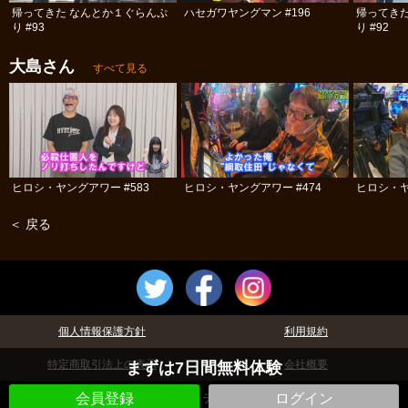
帰ってきた なんとか１ぐらんぷ
ハセガワヤングマン #196
帰ってき
り #93
り #92
大島さん
すべて見る
ヒロシ・ヤングアワー #583
ヒロシ・ヤングアワー #474
ヒロシ・ヤ
＜ 戻る
個人情報保護方針
利用規約
特定商取引法上の表示
会社概要
まずは7日間無料体験
©パチテレ！
会員登録
ログイン