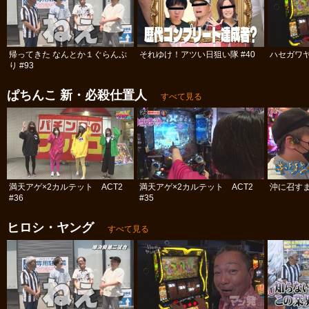
帰ってきた なんとか１ぐらんぷ
それゆけ！アツい日狙い隊 #40
ハセガワヤ
り #93
ぱちんこ 新・必殺仕置人
すべて見る
満天アゲ×2カルテット ACT2
満天アゲ×2カルテット ACT2
沖に召すま
#36
#35
ヒロシ・ヤング
すべて見る