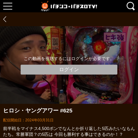
この動画を視聴するにはログインが必要です。
ログイン
ヒロシ・ヤングアワー #625
配信開始日：2024年03月31日
前半戦をマイナス4,500ポンでなんとか折り返した5匹みたいなもん
たち。常勝軍団？の5匹は 今回も勝利する事はできるのか！？