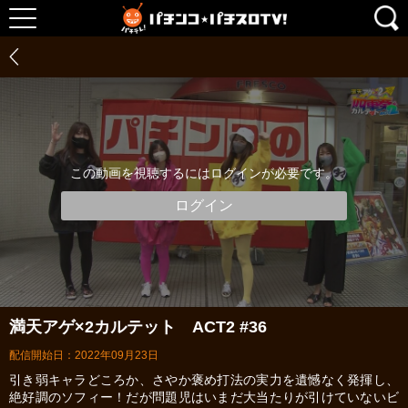
この動画を視聴するにはログインが必要です。
ログイン
満天アゲ×2カルテット ACT2 #36
配信開始日：2022年09月23日
引き弱キャラどころか、さやか褒め打法の実力を遺憾なく発揮し、
絶好調のソフィー！だが問題児はいまだ大当たりが引けていないビ