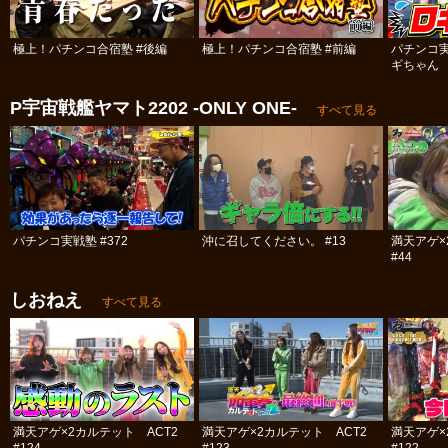
極上！パチンコ合宿塾 #後編
極上！パチンコ合宿塾 #前編
パチンコ
ギちゃん 
#79
P宇宙戦艦ヤマト2202 ‐ONLY ONE‐
すべて見る
パチンコ実戦塾 #372
沖に召してください。 #13
満天アゲ×
#44
しおねえ
すべて見る
満天アゲ×2カルテット ACT2
満天アゲ×2カルテット ACT2
満天アゲ×