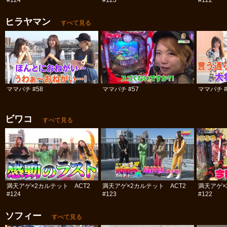
#124
#123
#122
ヒラヤマン
すべて見る
ママパチ #58
ママパチ #57
ママパチ #
ビワコ
すべて見る
満天アゲ×2カルテット ACT2
満天アゲ×2カルテット ACT2
満天アゲ×
#124
#123
#122
ソフィー
すべて見る