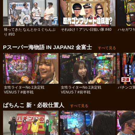
帰ってきた なんとか１ぐらんぷ
それゆけ！アツい日狙い隊 #40
ハセガワヤ
り #93
Pスーパー海物語 IN JAPAN2 金富士
すべて見る
女性ライターNo.1決定戦
女性ライターNo.1決定戦
パチンコ実
VENUS 7 #後半戦
VENUS 7 #前半戦
ぱちんこ 新・必殺仕置人
すべて見る