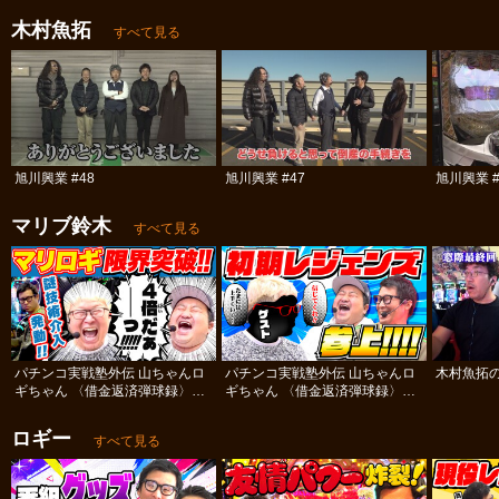
木村魚拓
すべて見る
旭川興業 #48
旭川興業 #47
旭川興業 #
マリブ鈴木
すべて見る
パチンコ実戦塾外伝 山ちゃんロ
パチンコ実戦塾外伝 山ちゃんロ
木村魚拓の
ギちゃん 〈借金返済弾球録〉
ギちゃん 〈借金返済弾球録〉
#84
#83
ロギー
すべて見る