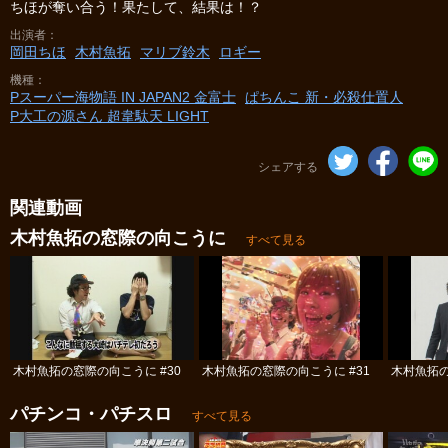
ちほが奪い合う！果たして、結果は！？
出演者
岡田ちほ
木村魚拓
マリブ鈴木
ロギー
機種
Pスーパー海物語 IN JAPAN2 金富士
ぱちんこ 新・必殺仕置人
P大工の源さん 超韋駄天 LIGHT
シェアする
関連動画
木村魚拓の窓際の向こうに
すべて見る
木村魚拓の窓際の向こうに #30
木村魚拓の窓際の向こうに #31
木村魚拓の
パチンコ・パチスロ
すべて見る