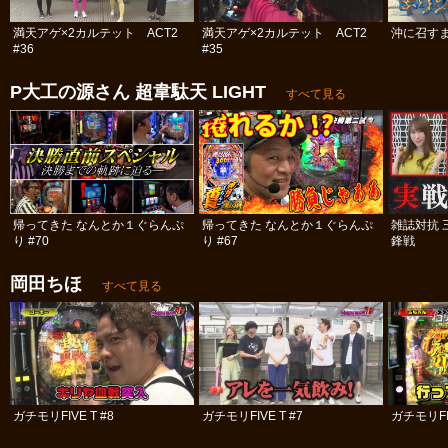
満天アゲ×2カルテット ACT2
満天アゲ×2カルテット ACT2
沖に召すま
#36
#35
P大工の源さん 超韋駄天 LIGHT
すべて見る
帰ってきた なんとか１ぐらんぷ
帰ってきた なんとか１ぐらんぷ
雑誌対抗 
り #70
り #67
鋒戦
岡田ちほ
すべて見る
ガチモリFIVE T #8
ガチモリFIVE T #7
ガチモリFIV