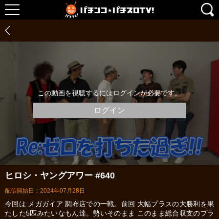
この動画を視聴するにはログインが必要です。
ログイン
ヒロシ・ヤングアワー #640
配信開始日：2024年07月28日
今回は メガガイア 調布店での一戦。前回 大幅プラスの大勝利を果
たした5匹みたいなもん達。勢いそのまま このまま総合収支のプラ