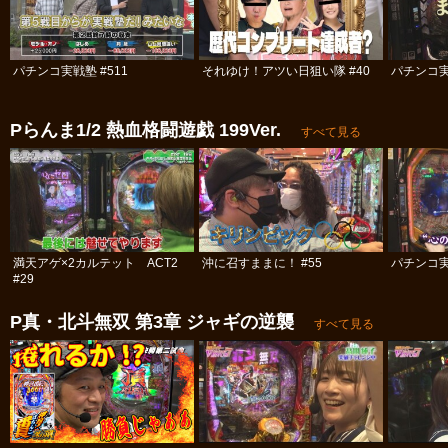
パチンコ実戦塾 #511
それゆけ！アツい日狙い隊 #40
パチンコ実
Pらんま1/2 熱血格闘遊戯 199Ver.
すべて見る
満天アゲ×2カルテット ACT2
沖に召すままに！ #55
パチンコ実
#29
P真・北斗無双 第3章 ジャギの逆襲
すべて見る