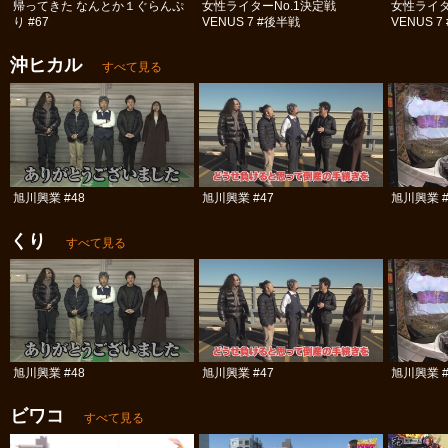
帰ってきた なんとか１ぐらんぷ
女性ライターNo.1決定戦
女性ライタ
り #67
VENUS 7 #後半戦
VENUS 
沖ヒカル
すべて見る
旭川興業 #48
旭川興業 #47
旭川興業 #
くり
すべて見る
旭川興業 #48
旭川興業 #47
旭川興業 #
ビワコ
すべて見る