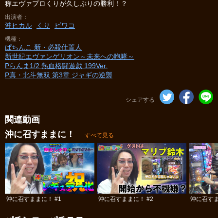
称エヴァプロくりが久しぶりの勝利！？
出演者
沖ヒカル
くり
ビワコ
機種
ぱちんこ 新・必殺仕置人
新世紀エヴァンゲリオン～未来への咆哮～
Pらんま1/2 熱血格闘遊戯 199Ver.
P真・北斗無双 第3章 ジャギの逆襲
シェアする
関連動画
沖に召すままに！
すべて見る
沖に召すままに！ #1
沖に召すままに！ #2
沖に召すま