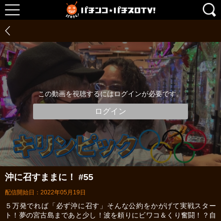
この動画を視聴するにはログインが必要です。
ログイン
沖に召すままに！ #55
配信開始日：2022年05月19日
５万発でれば「必ず沖に召す」そんな公約をかがげて実戦スター
ト！夢の宮古島まであと少し！波を頼りにビワコ＆くり奮闘！？自