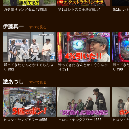
ガチ盛りキングダム #3前編
第1回 レトスロ王決定戦 #4
第1回 レ
伊藤真一
すべて見る
帰ってきた なんとか１ぐらんぷ
帰ってきた なんとか１ぐらんぷ
帰ってき
り #93
り #91
り #90
激あつし
すべて見る
ヒロシ・ヤングアワー #656
ヒロシ・ヤングアワー #653
ヒロシ・ヤ