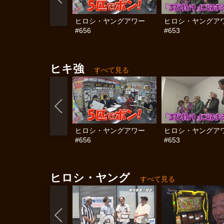
ヒロシ・ヤングアワー
ヒロシ・ヤングア
#656
#653
ヒキ強
すべて見る
ヒロシ・ヤングアワー
ヒロシ・ヤングア
#656
#653
ヒロシ・ヤング
すべて見る