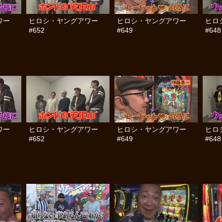
ワー
ヒロシ・ヤングアワー
ヒロシ・ヤングアワー
ヒロ
#652
#649
#648
ワー
ヒロシ・ヤングアワー
ヒロシ・ヤングアワー
ヒロ
#652
#649
#648