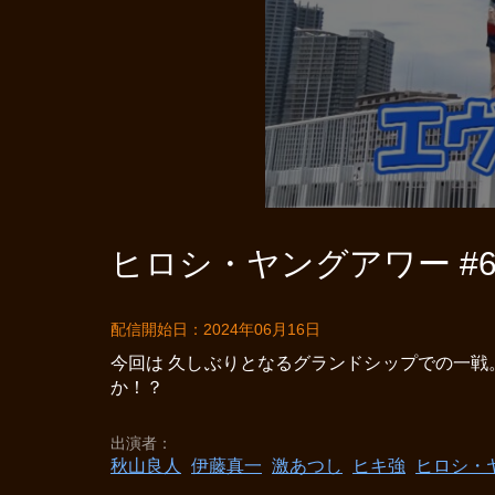
ヒロシ・ヤングアワー #6
配信開始日：2024年06月16日
今回は 久しぶりとなるグランドシップでの一戦
か！？
出演者
秋山良人
伊藤真一
激あつし
ヒキ強
ヒロシ・