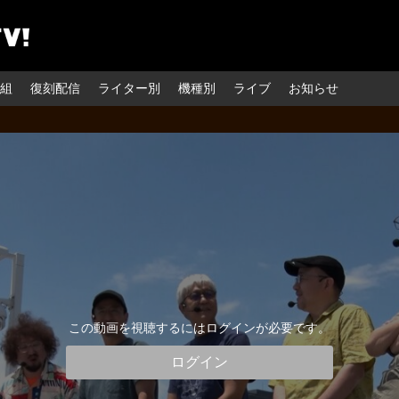
組
復刻配信
ライター別
機種別
ライブ
お知らせ
この動画を視聴するにはログインが必要です。
ログイン