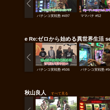
パチンコ実戦塾 #497
ママパチ #52
e Re:ゼロから始める異世界生活 se
パチンコ実戦塾 #506
パチンコ実戦塾 #5
秋山良人
すべて見る