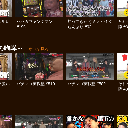
日狙い
ハセガワヤングマン
帰ってきた なんとか１ぐ
それ
#196
らんぷり #92
隊 #3
の咆哮～
すべて見る
日狙い
パチンコ実戦塾 #510
パチンコ実戦塾 #509
それ
隊 #3