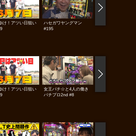
ゆけ！アツい日狙い
ハセガワヤングマン
帰ってきた なんと
9
#195
らんぷり #91
ゆけ！アツい日狙い
女王パチ☆と4人の働き
女王パチ☆と4人の
9
パチプロ2nd #8
パチプロ2nd #7