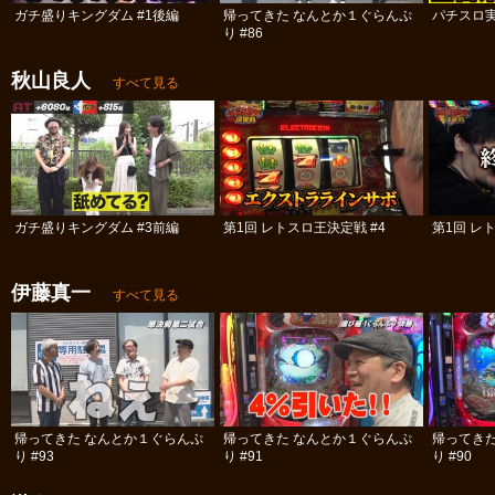
ガチ盛りキングダム #1後編
帰ってきた なんとか１ぐらんぷ
パチスロ実
り #86
秋山良人
すべて見る
ガチ盛りキングダム #3前編
第1回 レトスロ王決定戦 #4
第1回 レ
伊藤真一
すべて見る
帰ってきた なんとか１ぐらんぷ
帰ってきた なんとか１ぐらんぷ
帰ってき
り #93
り #91
り #90