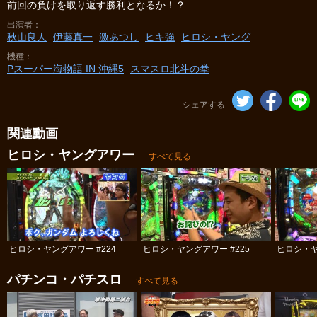
前回の負けを取り返す勝利となるか！？
出演者
秋山良人
伊藤真一
激あつし
ヒキ強
ヒロシ・ヤング
機種
Pスーパー海物語 IN 沖縄5
スマスロ北斗の拳
シェアする
関連動画
ヒロシ・ヤングアワー
すべて見る
ヒロシ・ヤングアワー #224
ヒロシ・ヤングアワー #225
ヒロシ・ヤ
パチンコ・パチスロ
すべて見る