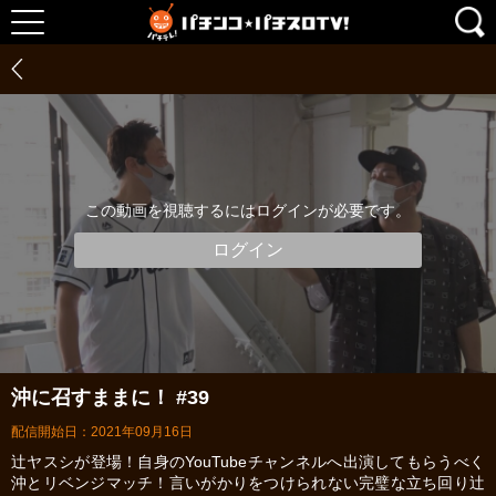
この動画を視聴するにはログインが必要です。
ログイン
沖に召すままに！ #39
配信開始日：2021年09月16日
辻ヤスシが登場！自身のYouTubeチャンネルへ出演してもらうべく
沖とリベンジマッチ！言いがかりをつけられない完璧な立ち回り辻