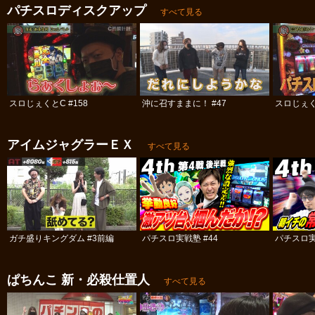
パチスロディスクアップ
すべて見る
スロじぇくとC #158
沖に召すままに！ #47
スロじぇくと
アイムジャグラーＥＸ
すべて見る
ガチ盛りキングダム #3前編
パチスロ実戦塾 #44
パチスロ実
ぱちんこ 新・必殺仕置人
すべて見る