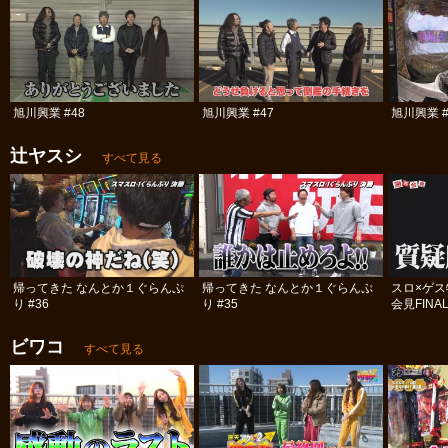
旭川興業 #48
旭川興業 #47
旭川興業 #
辻ヤスシ
すべて見る
帰ってきた なんとか１ぐらんぷ
帰ってきた なんとか１ぐらんぷ
スロ×ゲ
り #36
り #35
会見FINA
ビワコ
すべて見る