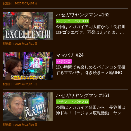
でありながら２タイプをリリースした
配信日：2025年03月01日
機種に着目しドテ助ジャイが徹底比
ハセガワヤングマン #162
較！ジャイロが吼える！
パチンコ・パチスロ
今回はメガガイア明大前から！長谷川
はPゴジエヴァ、万発はえとたま、ヤ
ングはe番長からスタート！お便りはヤ
ングへの痛烈な批判が！！
配信日：2025年02月19日
ママパチ #24
パチンコ
短い時間でも楽しめるパチンコを伝授
するママパチ。引き続き三ノ輪UNOさ
んからお届け！前回コテンパンにやら
れた3人！今回こそ久々の快勝となる
配信日：2025年02月13日
か！！
ハセガワヤングマン #161
パチンコ・パチスロ
今回はメガガイア蒲田から！長谷川は
沖ドキ！ゴージャス広報活動、ヤング
と万発はパチンコからスタート！お便
りはパチンコ貸し玉問題に切り込む！
配信日：2025年02月05日