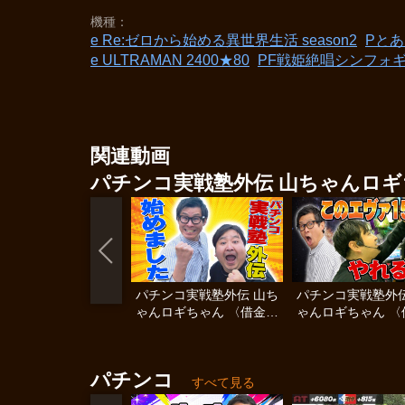
機種
e Re:ゼロから始める異世界生活 season2
Pと
e ULTRAMAN 2400★80
PF戦姫絶唱シンフォギア4
関連動画
パチンコ実戦塾外伝 山ちゃんロギ
パチンコ実戦塾外伝 山ち
パチンコ実戦塾外伝
ゃんロギちゃん 〈借金返
ゃんロギちゃん 〈
済弾球録〉 #1
済弾球録〉 #2
パチンコ
すべて見る