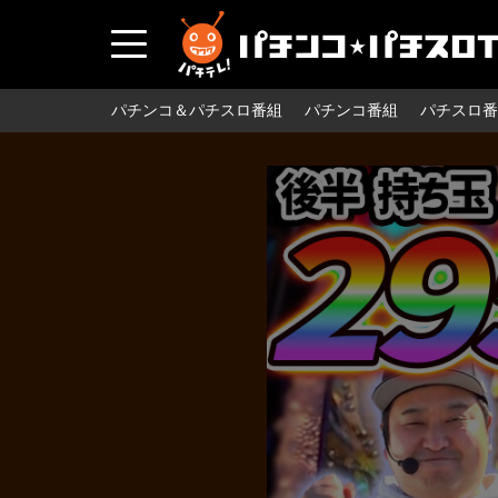
パチンコ＆パチスロ番組
パチンコ番組
パチスロ番