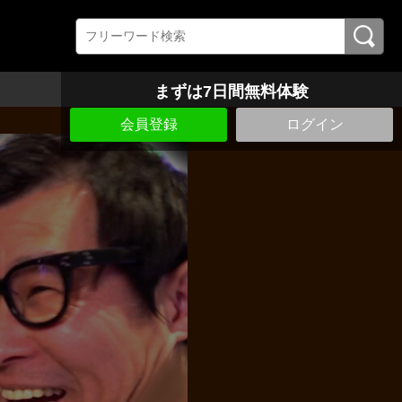
まずは7日間無料体験
会員登録
ログイン