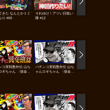
てきた なんとか１ぐ
それゆけ！アツい日狙い
ママパチ #30
り #65
隊 #12
ンコ実戦塾外伝 山ち
パチンコ実戦塾外伝 山ち
ミネタビ #6
ロギちゃん 〈借金返
ゃんロギちゃん 〈借金返
録〉 #109
済弾球録〉 #108