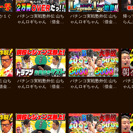
か１ぐ
パチンコ実戦塾外伝 山ち
パチンコ実戦塾外伝 山ち
帰っ
ゃんロギちゃん 〈借金返
ゃんロギちゃん 〈借金返
らんぷ
済弾球録〉 #52
済弾球録〉 #51
 山ち
パチンコ実戦塾外伝 山ち
パチンコ実戦塾外伝 山ち
パチ
借金返
ゃんロギちゃん 〈借金返
ゃんロギちゃん 〈借金返
ゃん
済弾球録〉 #111
済弾球録〉 #110
済弾球