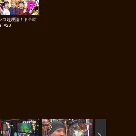
ンコ超理論！ドテ助
 #23