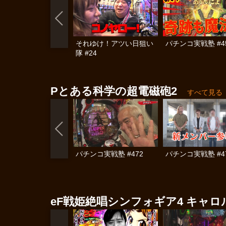
それゆけ！アツい日狙い
パチンコ実戦塾 #4
隊 #24
Pとある科学の超電磁砲2
すべて見る
パチンコ実戦塾 #472
パチンコ実戦塾 #4
eF戦姫絶唱シンフォギア4 キャロルv