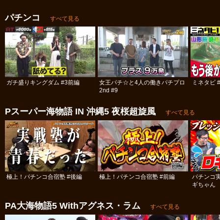
パチンコ
すべて見る
ガチ盛りキングダム #3前編
女王パチ☆と4人の働きパチプロ
ミネタビ #
2nd #9
Pスーパー海物語 IN 沖縄5 夜桜超旋風
すべて見る
極上！パチンコ合宿塾 #後編
極上！パチンコ合宿塾 #前編
パチンコ
ギちゃん 
#79
PA大海物語5 Withアグネス・ラム
すべて見る