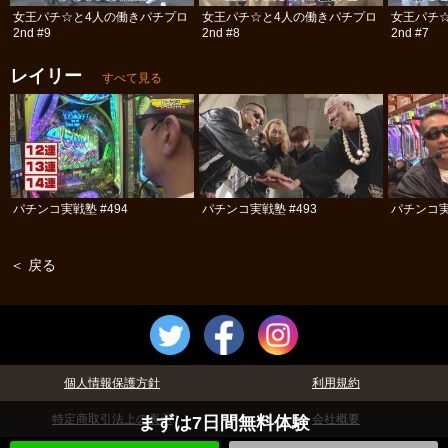
女王パチ☆と4人の働きパチプロ
女王パチ☆と4人の働きパチプロ
女王パチ
2nd #9
2nd #8
2nd #7
レイリー
すべて見る
パチンコ実戦塾 #494
パチンコ実戦塾 #493
パチンコ実
＜ 戻る
個人情報保護方針
利用規約
特定商取引法上の表示
会社概要
まずは7日間無料体験