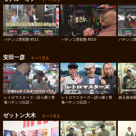
パチンコ実戦塾 #511
パチンコ実戦塾 #510
パチンコ実
安田一彦
すべて見る
レトロマスターズ～語り継ぐ青
レトロマスターズ～語り継ぐ青
銀玉最強
春パチンコ伝説～
春パチンコ伝説～
ゼットン大木
すべて見る