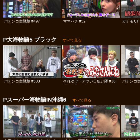
パチンコ実戦塾 #497
ママパチ #52
ガチモリFIV
P大海物語5 ブラック
すべて見る
パチンコ実戦塾 #503
それゆけ！アツい日狙い隊 #36
パチンコ実
Pスーパー海物語IN沖縄6
すべて見る