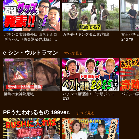
パチンコ実戦塾外伝 山ちゃんロ
ガチ盛りキングダム #3前編
女王パチ
ギちゃん 〈借金返済弾球録〉
2nd #9
#113
e シン・ウルトラマン
すべて見る
勝利の女神決定戦
パチンコ超理論！ドテ助ジャイ
パチンコ実
#33
PFうたわれるもの 199ver.
すべて見る