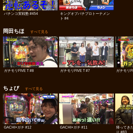
パチンコ実戦塾 #454
キングオブパチプロトーナメン
ト #4
岡田ちほ
すべて見る
ガチモリFIVE T #8
ガチモリFIVE T #7
ガチモリFIV
ちょび
すべて見る
GACHI×ガチ #12
GACHI×ガチ #11
帰ってき
り #83