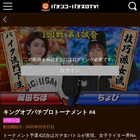
この動画を視聴するにはログインが必要です。
ログイン
キングオブパチプロトーナメント #4
パチンコ
配信開始日：2025年05月27日
トーナメント予選4試合はガチ女バトルが実現。女子ライター界No.