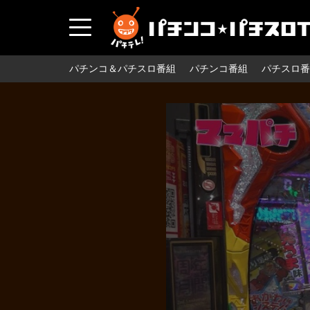
パチンコ＆パチスロ番組
パチンコ番組
パチスロ番