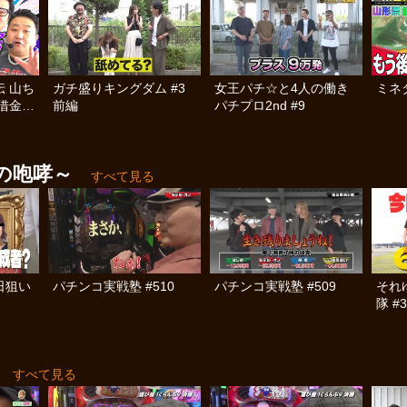
 山ち
ガチ盛りキングダム #3
女王パチ☆と4人の働き
ミネタ
借金返
前編
パチプロ2nd #9
の咆哮～
すべて見る
日狙い
パチンコ実戦塾 #510
パチンコ実戦塾 #509
それ
隊 #3
すべて見る