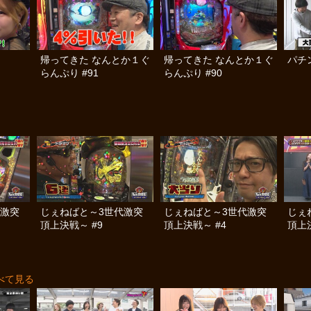
帰ってきた なんとか１ぐ
帰ってきた なんとか１ぐ
パチン
らんぷり #91
らんぷり #90
代激突
じぇねばと～3世代激突
じぇねばと～3世代激突
じぇ
頂上決戦～ #9
頂上決戦～ #4
頂上決
べて見る