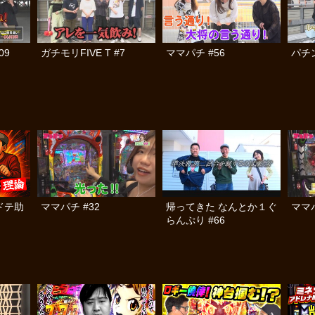
09
ガチモリFIVE T #7
ママパチ #56
パチン
ドテ助
ママパチ #32
帰ってきた なんとか１ぐ
ママパ
らんぷり #66