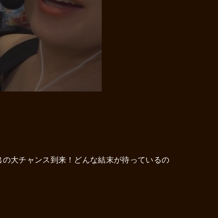
出の大チャンス到来！どんな結末が待っているの