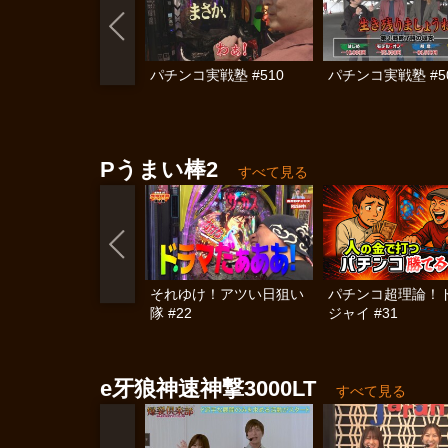
パチンコ実戦塾 #510
パチンコ実戦塾 #5
Pうまい棒2
すべて見る
それゆけ！アツい日狙い
パチンコ超理論！
隊 #22
ジャイ #31
e牙狼神速神撃3000LT
すべて見る