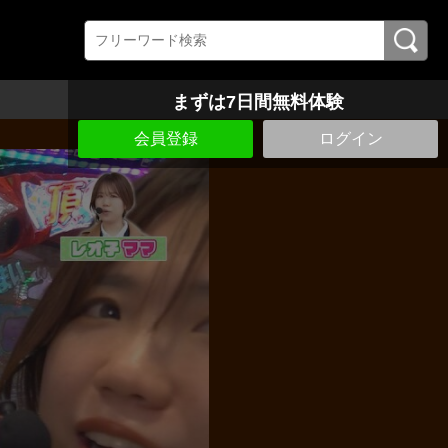
まずは7日間無料体験
会員登録
ログイン