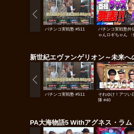
パチンコ実戦塾 #511
パチンコ実戦塾外伝
ゃんロギちゃん 〈
済弾球録〉 #113
新世紀エヴァンゲリオン～未来へ
パチンコ実戦塾 #511
それゆけ！アツい
隊 #40
PA大海物語5 Withアグネス・ラム