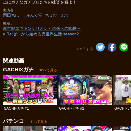
上にガチなガチプロたちの雄姿を観よ！
出演者
岡田ちほ
しゅんく堂
ちょび
ミホ
機種
新世紀エヴァンゲリオン～未来への咆哮～
e Re:ゼロから始める異世界生活 season2
シェアする
関連動画
GACHI×ガチ
すべて見る
GACHI×ガチ #1
GACHI×ガチ #2
GACHI×ガ
パチンコ
すべて見る