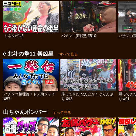
ミネタビ #8
パチンコ実戦塾 #510
パチンコ実
e 北斗の拳11 暴凶星
すべて見る
パチンコ超理論！ドテ助ジャイ
帰ってきた なんとか１ぐらんぷ
帰ってき
#57
り #92
り #91
山ちゃんボンバー
すべて見る