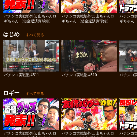
パチンコ実戦塾外伝 山ちゃんロ
パチンコ実戦塾外伝 山ちゃんロ
パチンコ
ギちゃん 〈借金返済弾球録〉
ギちゃん 〈借金返済弾球録〉
ギちゃん 
#113
#112
#111
はじめ
すべて見る
パチンコ実戦塾 #511
パチンコ実戦塾 #510
パチンコ実
ロギー
すべて見る
パチンコ実戦塾外伝 山ちゃんロ
パチンコ実戦塾外伝 山ちゃんロ
パチンコ