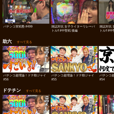
パチンコ実戦塾 #499
雑誌対抗 女子ライターリレーバ
雑誌対抗
トル!! #中堅戦 後編
トル!! #
助六
すべて見る
パチンコ超理論！ドテ助ジャイ
パチンコ超理論！ドテ助ジャイ
パチンコ
#56
#55
#54
ドテチン
すべて見る