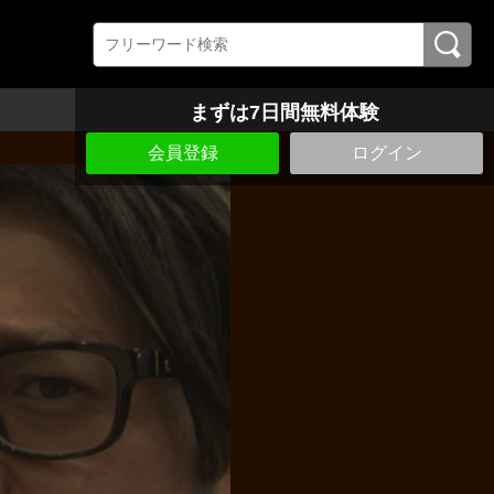
まずは7日間無料体験
会員登録
ログイン