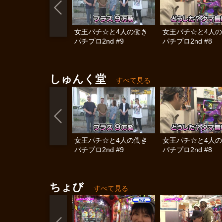
女王パチ☆と4人の働き
女王パチ☆と4人
パチプロ2nd #9
パチプロ2nd #8
しゅんく堂
すべて見る
女王パチ☆と4人の働き
女王パチ☆と4人
パチプロ2nd #9
パチプロ2nd #8
ちょび
すべて見る