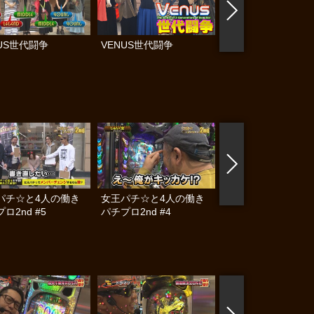
NUS世代闘争
VENUS世代闘争
女王パチ☆と4人の
パチプロ2nd #5
パチ☆と4人の働き
女王パチ☆と4人の働き
女王パチ☆と4人の
ロ2nd #5
パチプロ2nd #4
パチプロ2nd #3