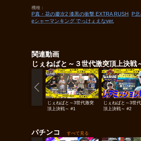
機種
P真・花の慶次2 漆黒の衝撃 EXTRA RUSH
P北
eシャーマンキング でっけぇえなver.
関連動画
じぇねばと～３世代激突頂上決戦
じぇねばと～3世代激突
じぇねばと～3世
頂上決戦～ #1
頂上決戦～ #2
パチンコ
すべて見る