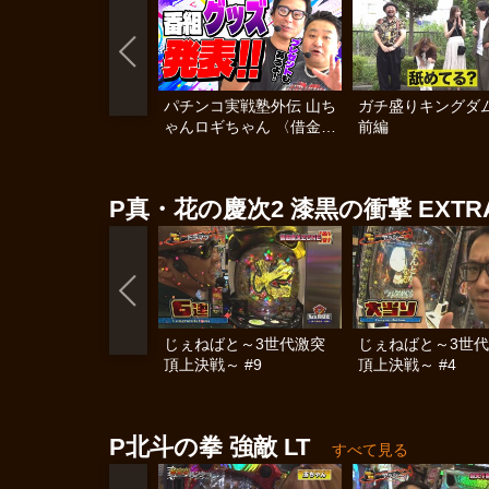
パチンコ実戦塾外伝 山ち
ガチ盛りキングダム
ゃんロギちゃん 〈借金返
前編
済弾球録〉 #113
P真・花の慶次2 漆黒の衝撃 EXTRA
じぇねばと～3世代激突
じぇねばと～3世
頂上決戦～ #9
頂上決戦～ #4
P北斗の拳 強敵 LT
すべて見る