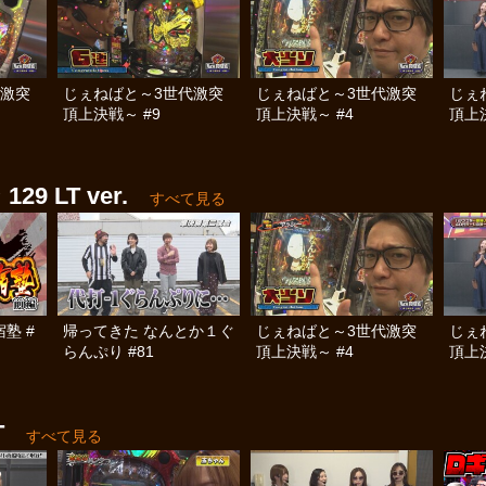
代激突
じぇねばと～3世代激突
じぇねばと～3世代激突
じぇ
頂上決戦～ #9
頂上決戦～ #4
頂上決
 LT ver.
すべて見る
塾 #
帰ってきた なんとか１ぐ
じぇねばと～3世代激突
じぇ
らんぷり #81
頂上決戦～ #4
頂上決
T
すべて見る