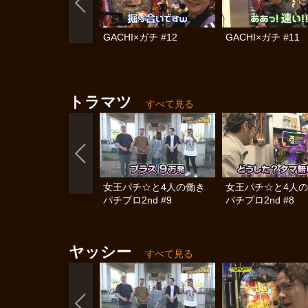
GACHI×ガチ #12
GACHI×ガチ #11
トラマツ
すべて見る
女王パチ☆と4人の働き
女王パチ☆と4人
パチプロ2nd #9
パチプロ2nd #8
ヤッシー
すべて見る