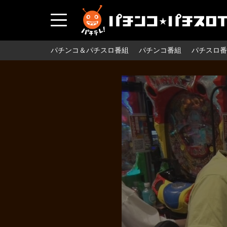
パチンコ＆パチスロ番組
パチンコ番組
パチスロ番