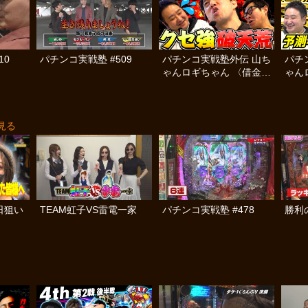
10
パチンコ実戦塾 #509
パチンコ実戦塾外伝 山ち
パチ
ゃんロギちゃん 〈借金返
ゃん
済弾球録〉 #96
済弾球
見る
日狙い
TEAM虹子VS雷電一家
パチンコ実戦塾 #478
勝利