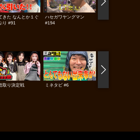
てきた なんとか１ぐ
ハセガワヤングマン
帰ってきた なんと
り #91
#194
らんぷり #90
総取り決定戦
ミネタビ #6
ミネタビ #5