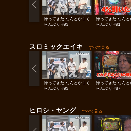
帰ってきた なんとか１ぐ
帰ってきた なんと
らんぷり #93
らんぷり #91
スロミックエイキ
すべて見る
帰ってきた なんとか１ぐ
帰ってきた なんと
らんぷり #93
らんぷり #87
ヒロシ・ヤング
すべて見る