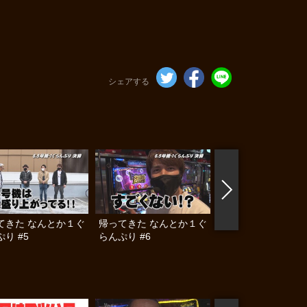
シェアする
てきた なんとか１ぐ
帰ってきた なんとか１ぐ
帰ってきた なんと
り #5
らんぷり #6
らんぷり #7