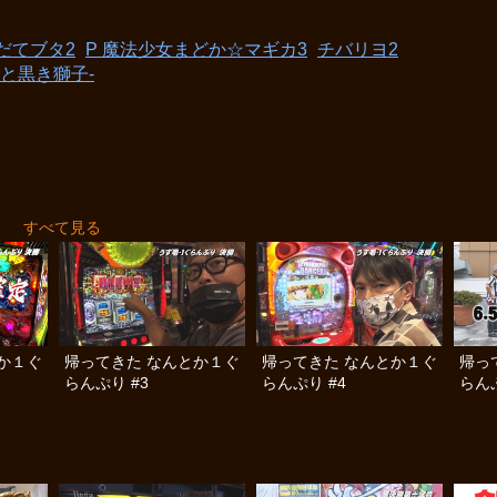
だてブタ2
P 魔法少女まどか☆マギカ3
チバリヨ2
と黒き獅子‐
り
すべて見る
か１ぐ
帰ってきた なんとか１ぐ
帰ってきた なんとか１ぐ
帰っ
らんぷり #3
らんぷり #4
らんぷ