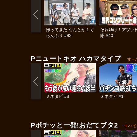
帰ってきた なんとか１ぐ
それゆけ！アツい
らんぷり #93
隊 #40
Pニュートキオ ハカマタイプ
すべ
ミネタビ #8
ミネタビ #1
Pポチッと一発!おだてブタ2
すべて