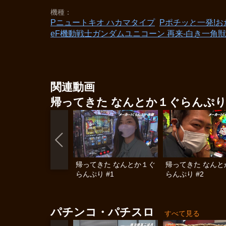
機種
Pニュートキオ ハカマタイプ
Pポチッと一発!お
eF機動戦士ガンダムユニコーン 再来‐白き一角獣
関連動画
帰ってきた なんとか１ぐらんぷ
帰ってきた なんとか１ぐ
帰ってきた なんと
らんぷり #1
らんぷり #2
パチンコ・パチスロ
すべて見る