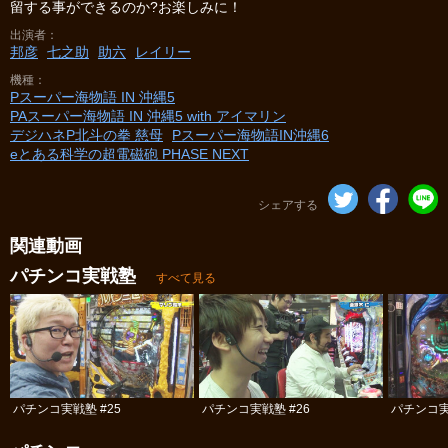
留する事ができるのか?お楽しみに！
出演者
邦彦
七之助
助六
レイリー
機種
Pスーパー海物語 IN 沖縄5
PAスーパー海物語 IN 沖縄5 with アイマリン
デジハネP北斗の拳 慈母
Pスーパー海物語IN沖縄6
eとある科学の超電磁砲 PHASE NEXT
シェアする
関連動画
パチンコ実戦塾
すべて見る
パチンコ実戦塾 #25
パチンコ実戦塾 #26
パチンコ実