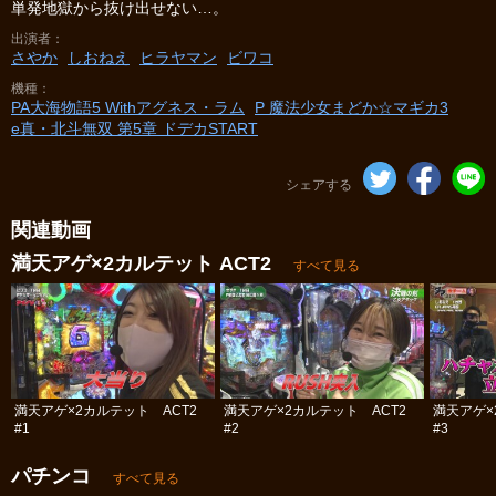
単発地獄から抜け出せない…。
出演者
さやか
しおねえ
ヒラヤマン
ビワコ
機種
PA大海物語5 Withアグネス・ラム
P 魔法少女まどか☆マギカ3
e真・北斗無双 第5章 ドデカSTART
シェアする
関連動画
満天アゲ×2カルテット ACT2
すべて見る
満天アゲ×2カルテット ACT2
満天アゲ×2カルテット ACT2
満天アゲ×
#1
#2
#3
パチンコ
すべて見る