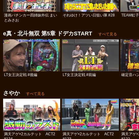
漫画パチンカー四姉妹外伝 まい
それゆけ！アツい日狙い隊 #28
TEAM虹
とみさお
e真・北斗無双 第5章 ドデカSTART
すべて見る
LT女王決定戦 #後編
LT女王決定戦 #前編
確定音ハ
さやか
すべて見る
満天アゲ×2カルテット ACT2
満天アゲ×2カルテット ACT2
満天アゲ×