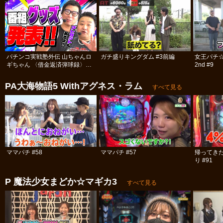
パチンコ実戦塾外伝 山ちゃんロ
ガチ盛りキングダム #3前編
女王パチ
ギちゃん 〈借金返済弾球録〉
2nd #9
#113
PA大海物語5 Withアグネス・ラム
すべて見る
ママパチ #58
ママパチ #57
帰ってき
り #91
P 魔法少女まどか☆マギカ3
すべて見る