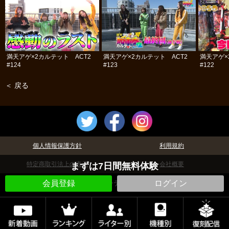
満天アゲ×2カルテット ACT2
満天アゲ×2カルテット ACT2
満天アゲ×
#124
#123
#122
＜ 戻る
個人情報保護方針
利用規約
特定商取引法上の表示
会社概要
まずは7日間無料体験
©パチテレ！
会員登録
ログイン