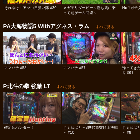
それゆけ！アツい日狙い隊 #30
メガモリダービー～勝ち馬に乗
No.1ガ
って罰ゲーム回避～
PA大海物語5 Withアグネス・ラム
すべて見る
ママパチ #58
ママパチ #57
帰ってき
り #91
P北斗の拳 強敵 LT
すべて見る
確定音ハンター！
じぇねばと～3世代激突頂上決戦
じぇねば
～ #10
～ #9