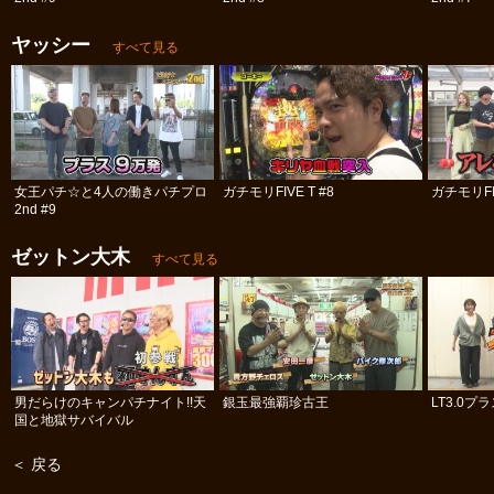
ヤッシー
すべて見る
女王パチ☆と4人の働きパチプロ
ガチモリFIVE T #8
ガチモリFIV
2nd #9
ゼットン大木
すべて見る
男だらけのキャンパチナイト!!天
銀玉最強覇珍古王
LT3.0
国と地獄サバイバル
＜ 戻る