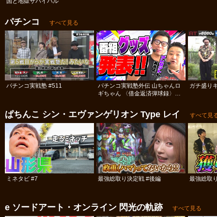
国と地獄サバイバル
パチンコ
すべて見る
パチンコ実戦塾 #511
パチンコ実戦塾外伝 山ちゃんロ
ガチ盛りキ
ギちゃん 〈借金返済弾球録〉
#113
ぱちんこ シン・エヴァンゲリオン Type レイ
すべて見
ミネタビ #7
最強総取り決定戦 #後編
最強総取り
e ソードアート・オンライン 閃光の軌跡
すべて見る