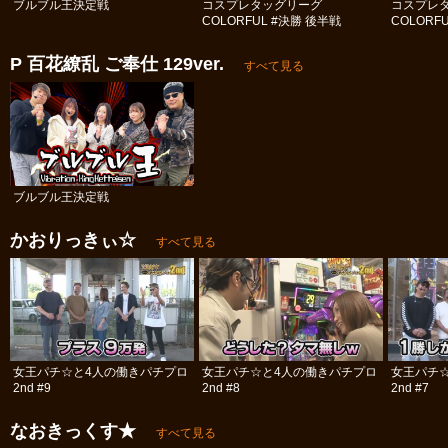
ブルブル王決定戦
コスプレタッグリーグ
コスプレ
COLORFUL #決勝 後半戦
COLORF
P 百花繚乱 ご奉仕 129ver.
すべて見る
ブルブル王決定戦
かおりっきぃ☆
すべて見る
女王パチ☆と4人の働きパチプロ
女王パチ☆と4人の働きパチプロ
女王パチ
2nd #9
2nd #8
2nd #7
なおきっくす★
すべて見る