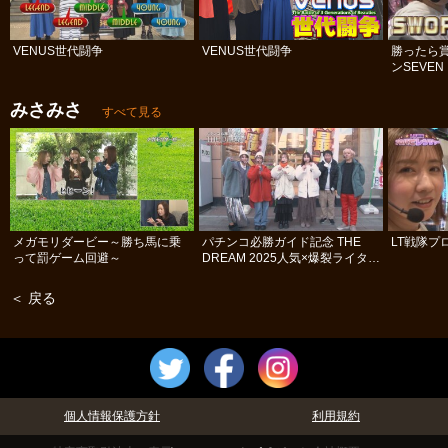
VENUS世代闘争
VENUS世代闘争
勝ったら賞
ンSEVEN
みさみさ
すべて見る
メガモリダービー～勝ち馬に乗
パチンコ必勝ガイド記念 THE
LT戦隊プ
って罰ゲーム回避～
DREAM 2025人気×爆裂ライター
決定戦 #1
＜ 戻る
個人情報保護方針
利用規約