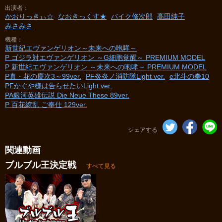
出演者
かおりっきぃ☆
なおきっくす★
バイク修次郎
髙田純子
みさみさ
機種
新世紀エヴァンゲリオン～未来への咆哮～
P ゴジラ対エヴァンゲリオン ～G細胞覚醒～ PREMIUM MODEL
P 新世紀エヴァンゲリオン ～未来への咆哮～ PREMIUM MODEL
P真・花の慶次3～99ver.
PF炎炎ノ消防隊Light ver.
e北斗の拳10
PFかぐや様は告らせたいLight ver.
PA銀河英雄伝説 Die Neue These 89ver.
P 百花繚乱 ご奉仕 129ver.
シェアする
関連動画
ブルブル王決定戦
すべて見る