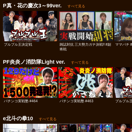
P真・花の慶次3～99ver.
すべて見る
ブルブル王決定戦
雑誌対抗 三大勢力ガチ決戦!! #副
ママパチ #
将戦
PF炎炎ノ消防隊Light ver.
すべて見る
パチンコ実戦塾 #464
パチンコ実戦塾 #463
ブルブル
e北斗の拳10
すべて見る