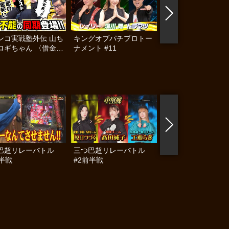
ンコ実戦塾外伝 山ち
キングオブパチプロトー
キングオブパチプロ
ロギちゃん 〈借金返
ナメント #11
ナメント #7
録〉 #95
巴超リレーバトル
三つ巴超リレーバトル
Girlsタッグリーグ 
後半戦
#2前半戦
ハイスクールII #5