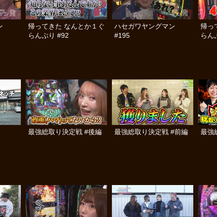
ン
帰ってきた なんとか１ぐ
ハセガワヤングマン
帰っ
らんぷり #92
#195
らんぷ
最強総取り決定戦 #後編
最強総取り決定戦 #前編
最強