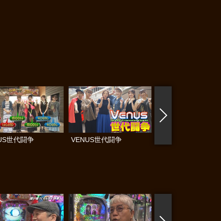
NUS世代闘争
VENUS世代闘争
女王パチ☆と4人の
パチプロ2nd #5