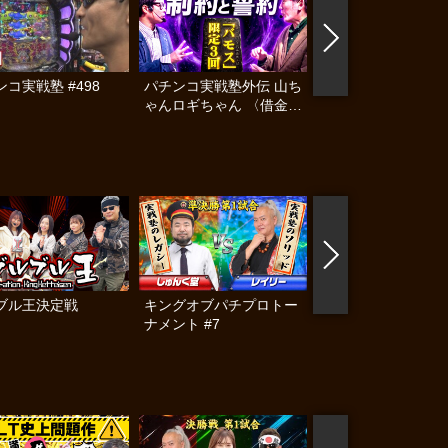
コ実戦塾 #498
パチンコ実戦塾外伝 山ち
パチンコ実戦塾 #49
ゃんロギちゃん 〈借金返
済弾球録〉 #100
ブル王決定戦
キングオブパチプロトー
パチンコ実戦塾 #45
ナメント #7