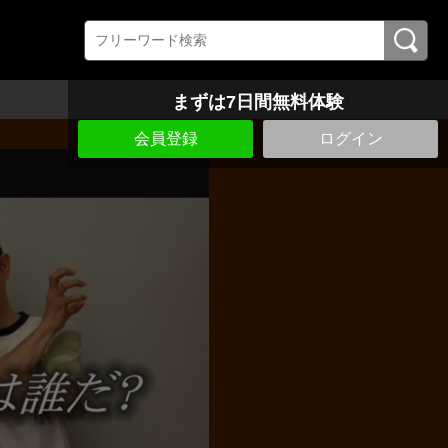
まずは7日間無料体験
会員登録
ログイン