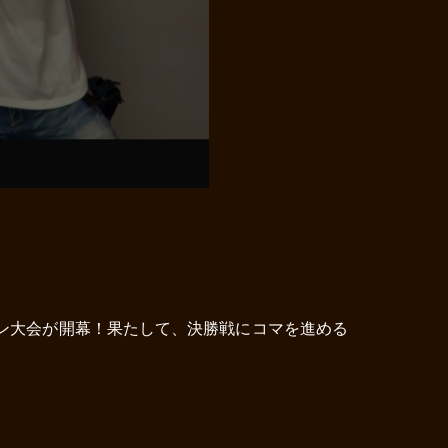
ン大会が開幕！果たして、決勝戦にコマを進める