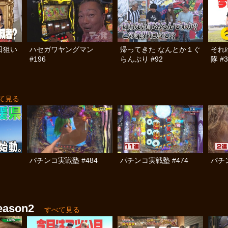
日狙い
ハセガワヤングマン
帰ってきた なんとか１ぐ
それ
#196
らんぷり #92
隊 #3
て見る
パチンコ実戦塾 #484
パチンコ実戦塾 #474
パチン
ason2
すべて見る