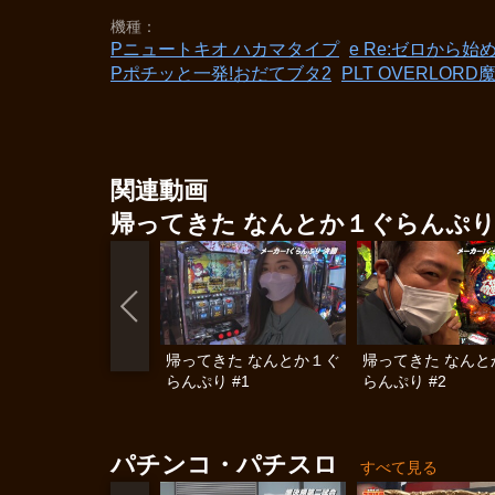
機種
Pニュートキオ ハカマタイプ
e Re:ゼロから始め
Pポチッと一発!おだてブタ2
PLT OVERLOR
関連動画
帰ってきた なんとか１ぐらんぷ
帰ってきた なんとか１ぐ
帰ってきた なんと
らんぷり #1
らんぷり #2
パチンコ・パチスロ
すべて見る