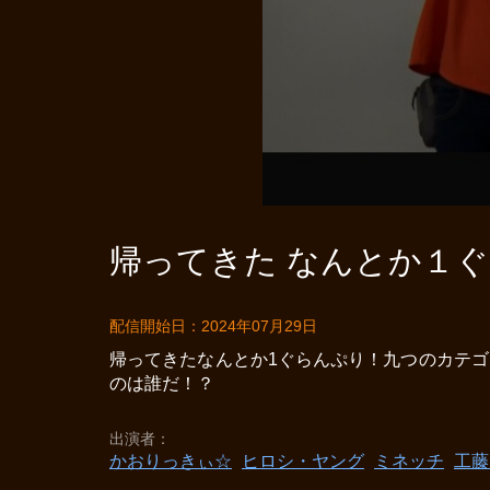
帰ってきた なんとか１ぐら
配信開始日：2024年07月29日
帰ってきたなんとか1ぐらんぷり！九つのカテ
のは誰だ！？
出演者
かおりっきぃ☆
ヒロシ・ヤング
ミネッチ
工藤