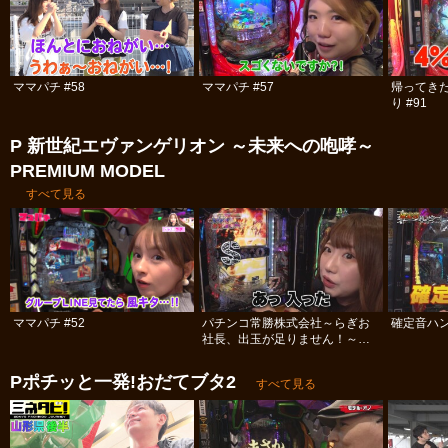
ママパチ #58
ママパチ #57
帰ってき
り #91
P 新世紀エヴァンゲリオン ～未来への咆哮～
PREMIUM MODEL
すべて見る
ママパチ #52
パチンコ常勝株式会社～らぎお
確定音ハ
社長、出玉が足りません！～
#10
Pポチッと一発!おだてブタ2
すべて見る