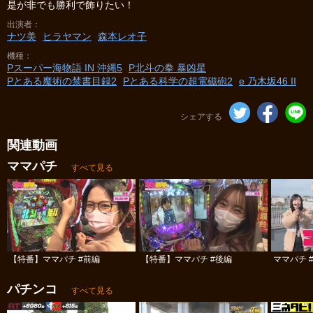
是が非でも勝利で飾りたい！
出演者
ナツ美
ヒラヤマン
森本レオ子
機種
Pスーパー海物語 IN 沖縄5
P北斗の拳 暴凶星
Pとある魔術の禁書目録2
Pとある科学の超電磁砲2
e 乃木坂46 II
シェアする
関連動画
ママパチ
すべて見る
【特番】ママパチ #前編
【特番】ママパチ #後編
ママパチ #
パチンコ
すべて見る