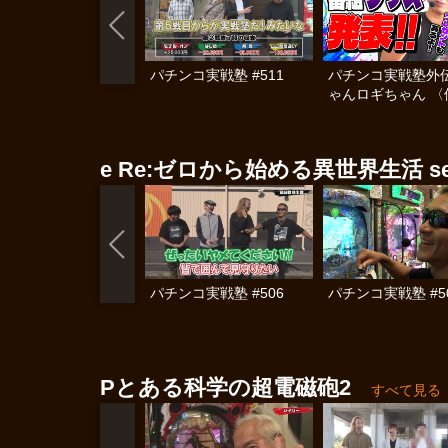
パチンコ実戦塾 #511
パチンコ実戦塾外伝
ゃんロギちゃん 〈
済弾球録〉 #113
e Re:ゼロから始める異世界生活 se
パチンコ実戦塾 #506
パチンコ実戦塾 #5
Pとある科学の超電磁砲2
すべて見る