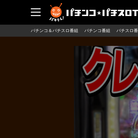
パチンコ＆パチスロ番組
パチンコ番組
パチスロ番