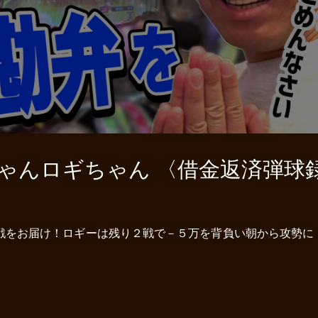
ゃんロギちゃん 〈借金返済弾球録〉
半戦をお届け！ロギーは残り２戦で－５万を背負い朝から攻勢に