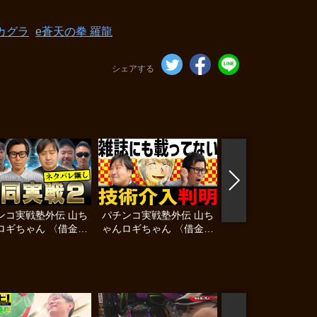
カグラ
e蒼天の拳 羅龍
シェアする
ンコ実戦塾外伝 山ち
パチンコ実戦塾外伝 山ち
パチンコ実戦塾外伝
ロギちゃん 〈借金返
ゃんロギちゃん 〈借金返
ゃんロギちゃん 〈
録〉 #5
済弾球録〉 #6
済弾球録〉 #7