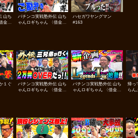
 山ち
パチンコ実戦塾外伝 山ち
ハセガワヤングマン
借金返
ゃんロギちゃん 〈借金返
#163
済弾球録〉 #47
か１ぐ
パチンコ実戦塾外伝 山ち
パチンコ実戦塾外伝 山ち
帰っ
ゃんロギちゃん 〈借金返
ゃんロギちゃん 〈借金返
らんぷ
済弾球録〉 #52
済弾球録〉 #51