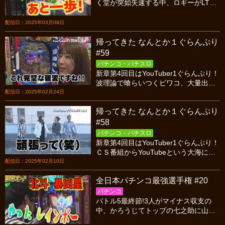
く堂が突如失速する中、ロギーがLTを
射止めると、はじめにも連チャンが訪
れる展開に！
配信日：2025年03月08日
帰ってきた なんとか１ぐらんぷり
#59
パチンコ・パチスロ
新章第4回目はYouTuber1ぐらんぷり！
波理論で喰らいつくビワコ、大量出玉
の山ちゃんボンバーに追いつくか！？
配信日：2025年02月24日
果たして、YouTuber1に輝くのは！？
帰ってきた なんとか１ぐらんぷり
#58
パチンコ・パチスロ
新章第4回目はYouTuber1ぐらんぷり！
ＣＳ番組からYouTubeという大海に飛
び込んだ3人のライターが登場！果たし
配信日：2025年02月10日
て、YouTuber1に輝くのは！？
全日本パチンコ最強選手権 #20
パチンコ
バトル5最終節!3人がマイナス収支の
中、かろうじてトップの七之助に山ち
ゃんとロギーがついにラッシュを引き