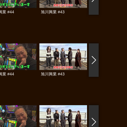
業 #44
旭川興業 #43
旭川興業 #42
業 #44
旭川興業 #43
旭川興業 #42