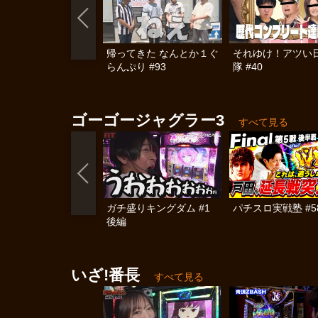
帰ってきた なんとか１ぐ
それゆけ！アツい
らんぷり #93
隊 #40
ゴーゴージャグラー3
すべて見る
ガチ盛りキングダム #1
パチスロ実戦塾 #5
後編
いざ!番長
すべて見る