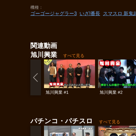
機種
ゴーゴージャグラー3
いざ!番長
スマスロ 新鬼
関連動画
旭川興業
すべて見る
旭川興業 #1
旭川興業 #2
パチンコ・パチスロ
すべて見る