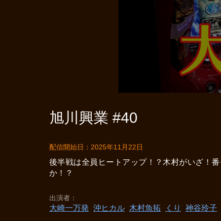
旭川興業 #40
配信開始日：2025年11月22日
後半戦は全員ヒートアップ！？木村がいざ！番
か！？
出演者
大崎一万発
沖ヒカル
木村魚拓
くり
神谷玲子