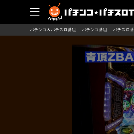
パチンコ＆パチスロ番組
パチンコ番組
パチスロ番