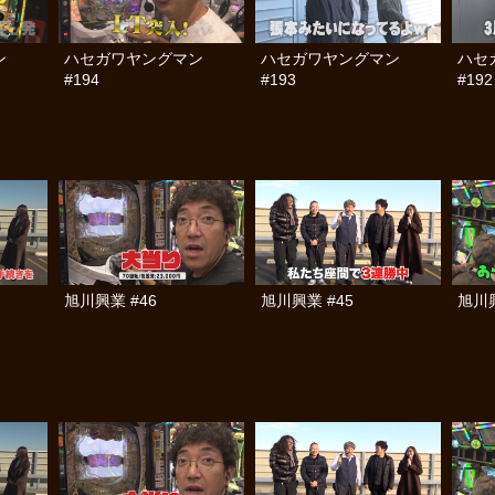
ン
ハセガワヤングマン
ハセガワヤングマン
ハセ
#194
#193
#192
旭川興業 #46
旭川興業 #45
旭川興