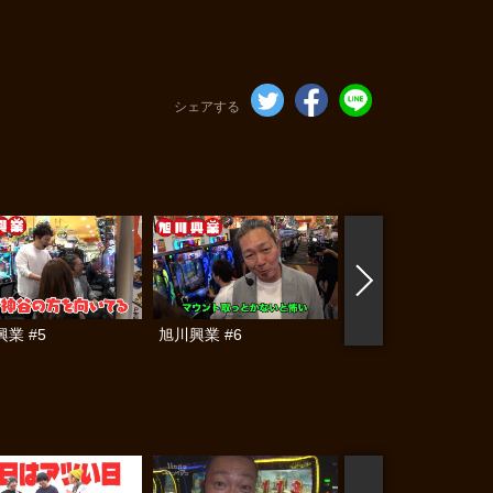
シェアする
業 #5
旭川興業 #6
旭川興業 #7