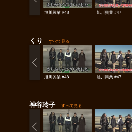
旭川興業 #48
旭川興業 #47
くり
すべて見る
旭川興業 #48
旭川興業 #47
神谷玲子
すべて見る