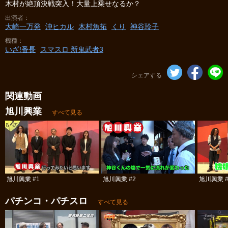
木村が絶頂決戦突入！大量上乗せなるか？
出演者
大崎一万発
沖ヒカル
木村魚拓
くり
神谷玲子
機種
いざ!番長
スマスロ 新鬼武者3
シェアする
関連動画
旭川興業
すべて見る
旭川興業 #1
旭川興業 #2
旭川興業 #
パチンコ・パチスロ
すべて見る