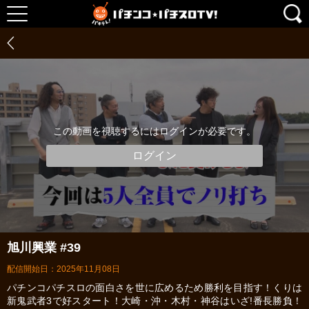
この動画を視聴するにはログインが必要です。
ログイン
旭川興業 #39
配信開始日：2025年11月08日
パチンコパチスロの面白さを世に広めるため勝利を目指す！くりは
新鬼武者3で好スタート！大崎・沖・木村・神谷はいざ!番長勝負！