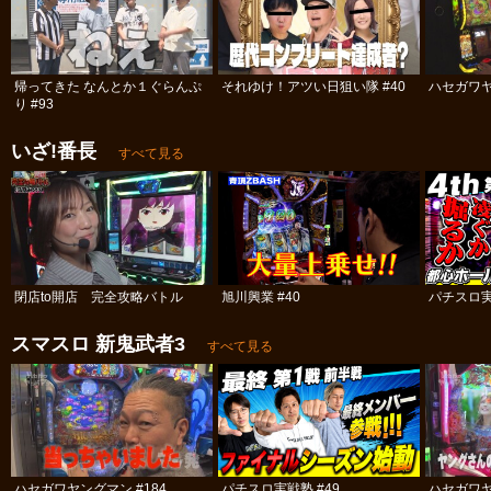
帰ってきた なんとか１ぐらんぷ
それゆけ！アツい日狙い隊 #40
ハセガワヤ
り #93
いざ!番長
すべて見る
閉店to開店 完全攻略バトル
旭川興業 #40
パチスロ実
スマスロ 新鬼武者3
すべて見る
ハセガワヤングマン #184
パチスロ実戦塾 #49
ハセガワヤ