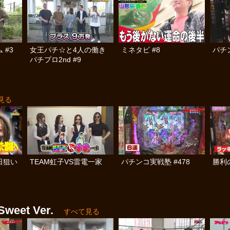
 #3
女王パチ☆と4人の働き
ミネタビ #8
パチン
パチプロ2nd #9
見る
日狙い
TEAM虹子VS雷電一家
パチンコ実戦塾 #478
勝利
et Ver.
すべて見る