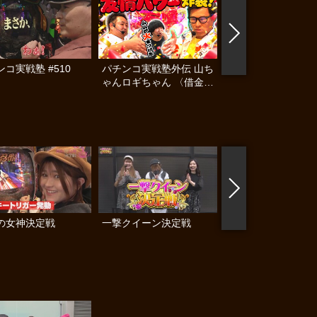
コ実戦塾 #510
パチンコ実戦塾外伝 山ち
ガチモリFIVE T #8
ゃんロギちゃん 〈借金返
済弾球録〉 #112
の女神決定戦
一撃クイーン決定戦
じぇねばと～3世代
頂上決戦～ #3