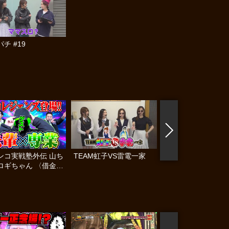
チ #19
ンコ実戦塾外伝 山ち
TEAM虹子VS雷電一家
それゆけ！アツい日
ロギちゃん 〈借金返
隊 #25
録〉 #87