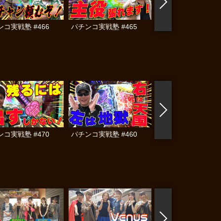
コ実戦塾 #466
パチンコ実戦塾 #465
ママパチ #38
コ実戦塾 #470
パチンコ実戦塾 #460
ママパチ #35