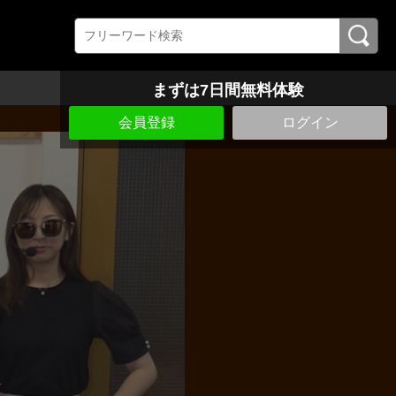
まずは7日間無料体験
会員登録
ログイン