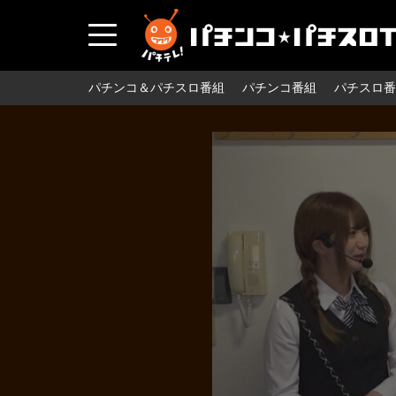
パチンコ＆パチスロ番組
パチンコ番組
パチスロ番