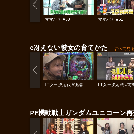
ママパチ #53
ママパチ #51
e冴えない彼女の育てかた
すべて見
LT女王決定戦 #後編
LT女王決定戦 #前
PF機動戦士ガンダムユニコーン再来 1