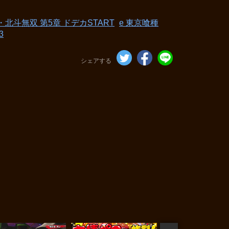
・北斗無双 第5章 ドデカSTART
e 東京喰種
3
シェアする