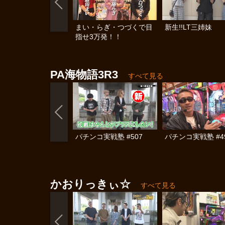
まい・らぎ・つづくで目
新生!!LT三姉妹
指せ3万発！！
PA海物語3R3
すべて見る
パチンコ実戦塾 #507
パチンコ実戦塾 #4
かおりっきぃ☆
すべて見る