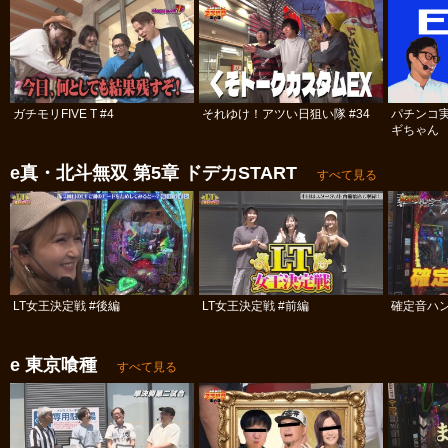
ガチモリFIVE T #4
それゆけ！アツい日狙い隊 #34
パチンコ
ギちゃん 
#98
e真・北斗無双 第5章 ドデカSTART
すべて見る
LT女王決定戦 #後編
LT女王決定戦 #前編
確定音ハ
e 東京喰種
すべて見る