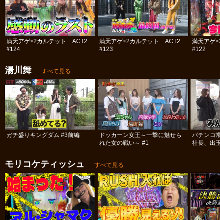
満天アゲ×2カルテット ACT2
満天アゲ×2カルテット ACT2
満天アゲ×
#124
#123
#122
湯川舞
すべて見る
ガチ盛りキングダム #3前編
ドッカーン女王～一撃に魅せら
パチンコ
れた女の戦い～ #1
社長、出
#12
モリコケティッシュ
すべて見る