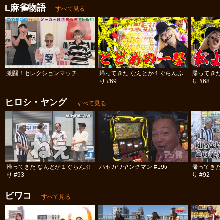
L麻雀物語
すべて見る
激闘！セレクションマッチ
帰ってきた なんとか１ぐらんぷ
帰ってき
り #69
り #68
ヒロシ・ヤング
すべて見る
帰ってきた なんとか１ぐらんぷ
ハセガワヤングマン #196
帰ってき
り #93
り #92
ビワコ
すべて見る