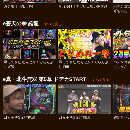
ガチモリFIVE T #4
それゆけ！アツい日狙い隊 #34
パチンコ
ギちゃん 
#98
e蒼天の拳 羅龍
すべて見る
帰ってきた なんとか１ぐらんぷ
帰ってきた なんとか１ぐらんぷ
パチンコ
り #70
り #69
ギちゃん 
#52
e真・北斗無双 第5章 ドデカSTART
すべて見る
LT女王決定戦 #後編
LT女王決定戦 #前編
確定音ハ