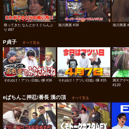
帰ってきた なんとか１ぐらんぷ
旭川興業 #38
旭川興業 #
り #87
P貞子
すべて見る
それゆけ！アツい日狙い隊 #36
それゆけ！アツい日狙い隊 #35
満天アゲ×
#120
eぱちんこ押忍!番長 漢の頂
すべて見る