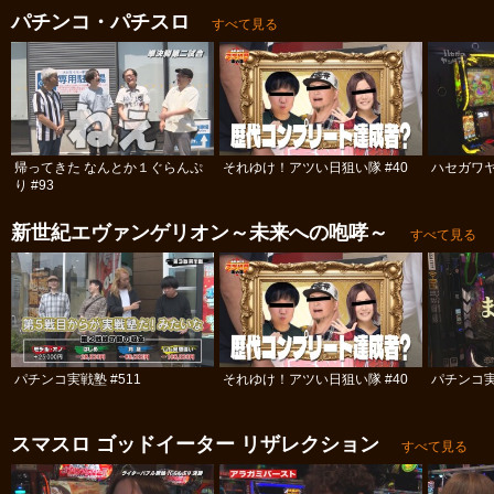
パチンコ・パチスロ
すべて見る
帰ってきた なんとか１ぐらんぷ
それゆけ！アツい日狙い隊 #40
ハセガワヤ
り #93
新世紀エヴァンゲリオン～未来への咆哮～
すべて見る
パチンコ実戦塾 #511
それゆけ！アツい日狙い隊 #40
パチンコ実
スマスロ ゴッドイーター リザレクション
すべて見る