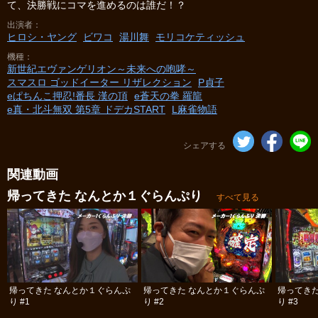
て、決勝戦にコマを進めるのは誰だ！？
出演者
ヒロシ・ヤング
ビワコ
湯川舞
モリコケティッシュ
機種
新世紀エヴァンゲリオン～未来への咆哮～
スマスロ ゴッドイーター リザレクション
P貞子
eぱちんこ押忍!番長 漢の頂
e蒼天の拳 羅龍
e真・北斗無双 第5章 ドデカSTART
L麻雀物語
シェアする
関連動画
帰ってきた なんとか１ぐらんぷり
すべて見る
帰ってきた なんとか１ぐらんぷ
帰ってきた なんとか１ぐらんぷ
帰ってき
り #1
り #2
り #3