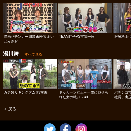
漫画パチンカー四姉妹外伝 まい
TEAM虹子VS雷電一家
報酬格上
とみさお
湯川舞
すべて見る
ガチ盛りキングダム #3前編
ドッカーン女王～一撃に魅せら
パチンコ
れた女の戦い～ #1
社長、出
#12
＜ 戻る