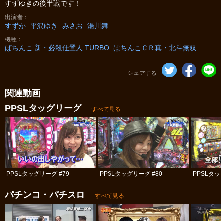
すずゆきの後半戦です！
出演者
すずか
平沢ゆき
みさお
湯川舞
機種
ぱちんこ 新・必殺仕置人 TURBO
ぱちんこＣＲ真・北斗無双
シェアする
関連動画
PPSLタッグリーグ
すべて見る
PPSLタッグリーグ #79
PPSLタッグリーグ #80
PPSLタッ
パチンコ・パチスロ
すべて見る