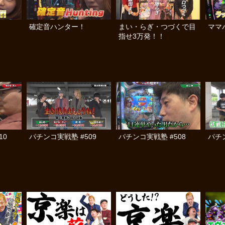
確定音ハンター！
まい・らぎ・つづくで目
ママパ
指せ3万発！！
10
パチンコ実戦塾 #509
パチンコ実戦塾 #508
パチン