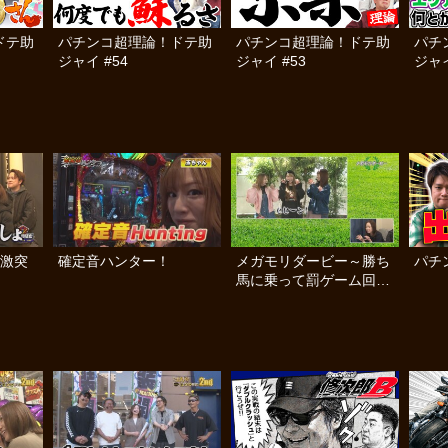
ドテ助
パチンコ超理論！ドテ助
パチンコ超理論！ドテ助
パチ
ジャイ #54
ジャイ #53
ジャイ
代激突
確定音ハンター！
メガモリダービー～勝ち
パチン
馬に乗って罰ゲーム回避
～