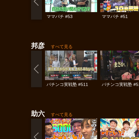
ママパチ #53
ママパチ #51
邦彦
すべて見る
パチンコ実戦塾 #511
パチンコ実戦塾 #5
助六
すべて見る