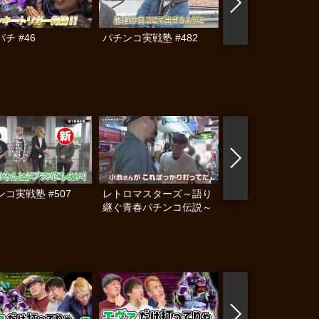
チ #46
パチンコ実戦塾 #482
パチンコ実戦塾 #48
コ実戦塾 #507
レトロマスターズ～語り
レトロマスターズ～
継ぐ青春パチンコ伝説～
継ぐ青春パチンコ伝