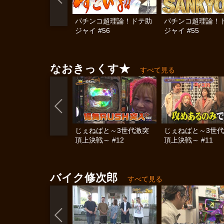
パチンコ超理論！ドテ助
パチンコ超理論！
ジャイ #56
ジャイ #55
なおきっくす★
すべて見る
じぇねばと～3世代激突
じぇねばと～3世
頂上決戦～ #12
頂上決戦～ #11
バイク修次郎
すべて見る