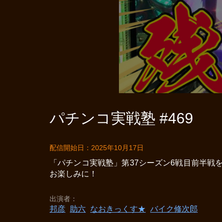
パチンコ実戦塾 #469
配信開始日：2025年10月17日
「パチンコ実戦塾」第37シーズン6戦目前半戦
お楽しみに！
出演者
邦彦
助六
なおきっくす★
バイク修次郎