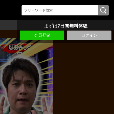
まずは7日間無料体験
会員登録
ログイン