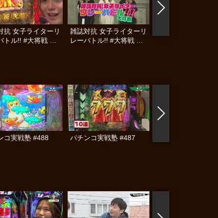
対抗 女子ライターリ
雑誌対抗 女子ライターリ
雑誌対抗 女子ライ
トル!! #大将戦 後
レーバトル!! #大将戦 前
レーバトル!! #先鋒
編
編
コ実戦塾 #488
パチンコ実戦塾 #487
パチンコ実戦塾 #48