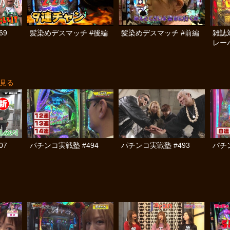
69
髪染めデスマッチ #後編
髪染めデスマッチ #前編
雑誌
レーバ
編
見る
07
パチンコ実戦塾 #494
パチンコ実戦塾 #493
パチン