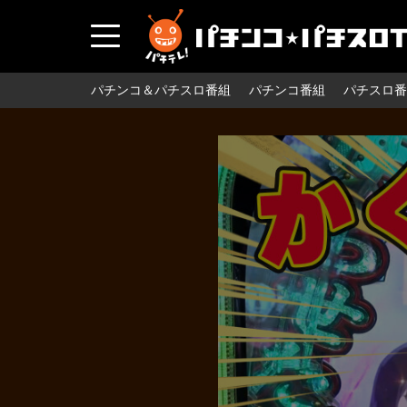
パチンコ＆パチスロ番組
パチンコ番組
パチスロ番