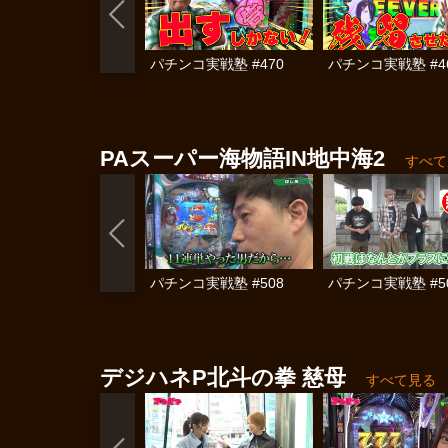
パチンコ実戦塾 #470
パチンコ実戦塾 #4
PAスーパー海物語IN地中海2
すべて
パチンコ実戦塾 #508
パチンコ実戦塾 #5
デジハネP北斗の拳 慈母
すべて見る