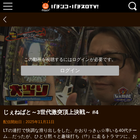
この動画を視聴するにはログインが必要です。
ログイン
じぇねばと～3世代激突頂上決戦～ #4
配信開始日：2025年11月11日
LTの連打で快調な滑り出しをした、かおりっきぃ☆率いる40代チー
ム…だったが、ひとり黙々と趣味打ち（!?）に走るトラマツに、お