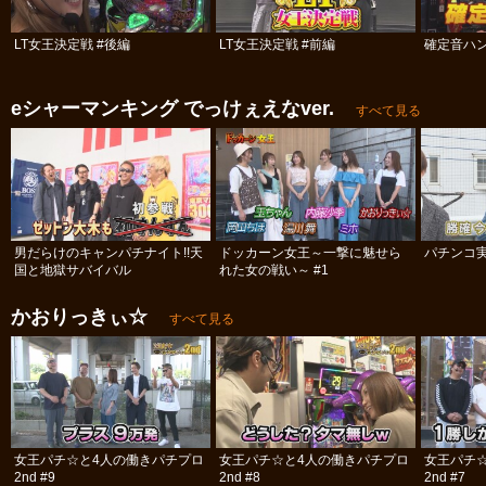
LT女王決定戦 #後編
LT女王決定戦 #前編
確定音ハ
eシャーマンキング でっけぇえなver.
すべて見る
男だらけのキャンパチナイト!!天
ドッカーン女王～一撃に魅せら
パチンコ実
国と地獄サバイバル
れた女の戦い～ #1
かおりっきぃ☆
すべて見る
女王パチ☆と4人の働きパチプロ
女王パチ☆と4人の働きパチプロ
女王パチ
2nd #9
2nd #8
2nd #7