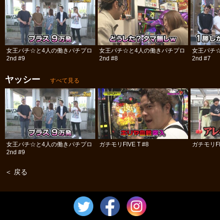
女王パチ☆と4人の働きパチプロ
女王パチ☆と4人の働きパチプロ
女王パチ
2nd #9
2nd #8
2nd #7
ヤッシー
すべて見る
女王パチ☆と4人の働きパチプロ
ガチモリFIVE T #8
ガチモリFIV
2nd #9
＜ 戻る