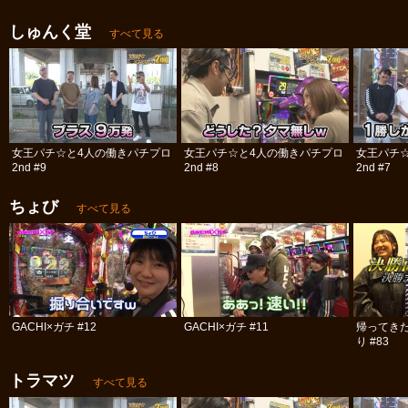
しゅんく堂
すべて見る
女王パチ☆と4人の働きパチプロ
女王パチ☆と4人の働きパチプロ
女王パチ
2nd #9
2nd #8
2nd #7
ちょび
すべて見る
GACHI×ガチ #12
GACHI×ガチ #11
帰ってき
り #83
トラマツ
すべて見る