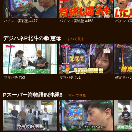
パチンコ実戦塾 #477
パチンコ実戦塾 #458
パチンコ実
デジハネP北斗の拳 慈母
すべて見る
ママパチ #53
ママパチ #51
確定音ハ
Pスーパー海物語IN沖縄6
すべて見る