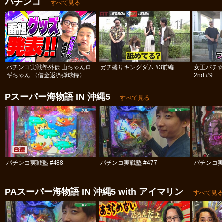
パチンコ
すべて見る
パチンコ実戦塾外伝 山ちゃんロ
ガチ盛りキングダム #3前編
女王パチ
ギちゃん 〈借金返済弾球録〉
2nd #9
#113
Pスーパー海物語 IN 沖縄5
すべて見る
パチンコ実戦塾 #488
パチンコ実戦塾 #477
パチンコ実
PAスーパー海物語 IN 沖縄5 with アイマリン
すべて見