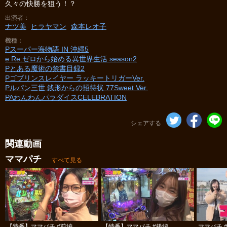
久々の快勝を狙う！？
出演者
ナツ美
ヒラヤマン
森本レオ子
機種
Pスーパー海物語 IN 沖縄5
e Re:ゼロから始める異世界生活 season2
Pとある魔術の禁書目録2
Pゴブリンスレイヤー ラッキートリガーVer.
Pルパン三世 銭形からの招待状 77Sweet Ver.
PAわんわんパラダイスCELEBRATION
シェアする
関連動画
ママパチ
すべて見る
【特番】ママパチ #前編
【特番】ママパチ #後編
ママパチ #