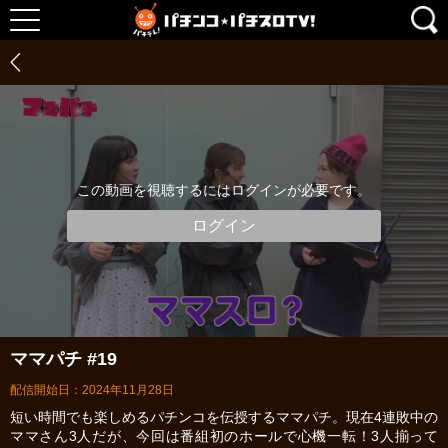
この動画を視聴するにはログインが必要です。
ログイン
ママパチ #19
配信開始日：2024年11月28日
短い時間でも楽しめるパチンコを伝授するママパチ。現在4連敗中の
ママさん3人だが、今回は番組初のホールで心機一転！3人揃って