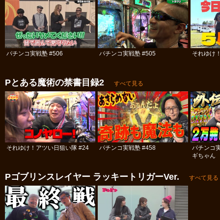
パチンコ実戦塾 #506
パチンコ実戦塾 #505
それゆけ！
Pとある魔術の禁書目録2
すべて見る
それゆけ！アツい日狙い隊 #24
パチンコ実戦塾 #458
パチンコ
ギちゃん 
#52
Pゴブリンスレイヤー ラッキートリガーVer.
すべて見る