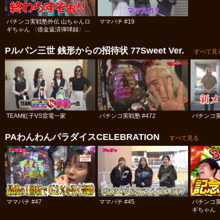
パチンコ実戦塾外伝 山ちゃんロ
ママパチ #19
ギちゃん 〈借金返済弾球録〉
#37
Pルパン三世 銭形からの招待状 77Sweet Ver.
すべて見
TEAM虹子VS雷電一家
パチンコ実戦塾 #472
パチンコ実
PAわんわんパラダイスCELEBRATION
すべて見る
ママパチ #47
ママパチ #45
パチンコ
ギちゃん 
#76